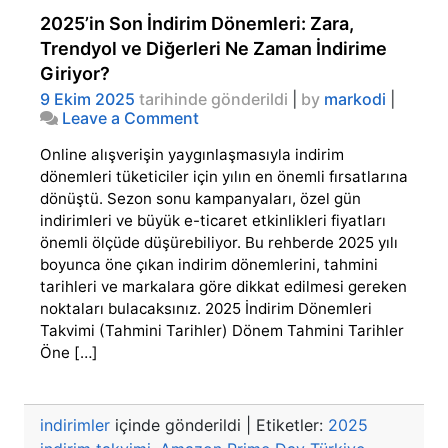
2025’in Son İndirim Dönemleri: Zara,
Trendyol ve Diğerleri Ne Zaman İndirime
Giriyor?
9 Ekim 2025
tarihinde gönderildi
|
by
markodi
|
on
Leave a Comment
2025’in
Online alışverişin yaygınlaşmasıyla indirim
Son
İndirim
dönemleri tüketiciler için yılın en önemli fırsatlarına
Dönemleri:
dönüştü. Sezon sonu kampanyaları, özel gün
Zara,
indirimleri ve büyük e-ticaret etkinlikleri fiyatları
Trendyol
önemli ölçüde düşürebiliyor. Bu rehberde 2025 yılı
ve
boyunca öne çıkan indirim dönemlerini, tahmini
Diğerleri
tarihleri ve markalara göre dikkat edilmesi gereken
Ne
Zaman
noktaları bulacaksınız. 2025 İndirim Dönemleri
İndirime
Takvimi (Tahmini Tarihler) Dönem Tahmini Tarihler
Giriyor?
Öne […]
indirimler
içinde gönderildi
|
Etiketler:
2025