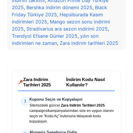
indirim takvimi
,
Amazon Prime Day Türkiye
2025
,
Bershka indirim dönemi 2025
,
Black
Friday Türkiye 2025
,
Hepsiburada Kasım
indirimleri 2025
,
Mango sezon sonu indirimi
2025
,
Stradivarius ara sezon indirimi 2025
,
Trendyol Efsane Günler 2025
,
yılın son
indirimleri ne zaman
,
Zara indirim tarihleri 2025
Zara Indirim
İndirim Kodu Nasıl
Tarihleri 2025
Kullanılır?
Kuponu Seçin ve Kopyalayın
1
Sitemizdeki güncel
Zara Indirim Tarihleri 2025
campaigns/kampanyalarından size en uygun olanını
seçin ve "Kodu Aç" butonuna tıklayarak kodu
kopyalayın.
Alışveriş Sepetinize Gidin