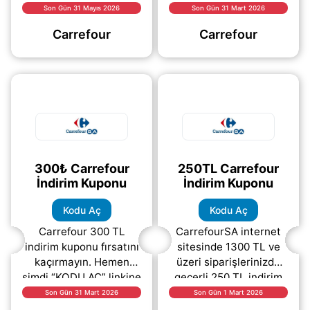
Kampanya kapsamında
avantaj yakalayın!
Son Gün 31 Mayıs 2026
Son Gün 31 Mart 2026
yapacağınız
Yukarıdaki “KODU AÇ”
Carrefour
Carrefour
siparişlerde toplam
linkine tıklayarak
tutar üzerinden
indirim kodunu
(daha&helliip;)
(daha&helliip;)
300₺ Carrefour
250TL Carrefour
İndirim Kuponu
İndirim Kuponu
Kodu Aç
Kodu Aç
Carrefour 300 TL
CarrefourSA internet
indirim kuponu fırsatını
sitesinde 1300 TL ve
kaçırmayın. Hemen
üzeri siparişlerinizde
şimdi “KODU AÇ” linkine
geçerli 250 TL indirim
tıklayarak indirim
fırsatını kaçırmayın.
Son Gün 31 Mart 2026
Son Gün 1 Mart 2026
kodunu alabilir ve
Sepet tutarınız