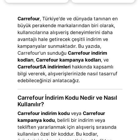
yararlanabilirsiniz.
yararlanabilirsiniz.
CarrefourSA
CarrefourSA
(daha&helliip;)
(daha&helliip;)
Carrefour
, Türkiye'de ve dünyada tanınan en
büyük perakende markalarından biri olarak,
kullanıcılarına alışveriş deneyimlerini daha
avantajlı hale getirecek çeşitli indirim ve
kampanyalar sunmaktadır. Bu yazıda,
Carrefour'un sunduğu
Carrefour indirim
kodları
,
Carrefour kampanya kodları
, ve
CarrefourSA indirimleri
hakkında kapsamlı
bilgi vererek, alışverişlerinizde nasıl tasarruf
edebileceğinizi anlatacağız.
Carrefour İndirim Kodu Nedir ve Nasıl
Kullanılır?
Carrefour indirim kodu
veya
Carrefour
kampanya kodu
, belirli bir indirim veya
tekliften yararlanmak için alışveriş sırasında
kullanılan özel bir koddur. Bu kodlar,