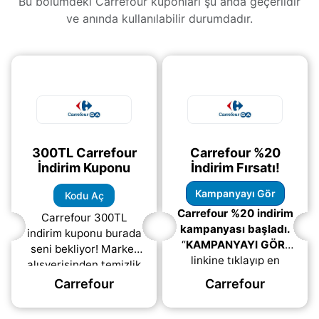
Bu bölümdeki Carrefour kuponları şu anda geçerlidir
ve anında kullanılabilir durumdadır.
300TL Carrefour
Carrefour %20
İndirim Kuponu
İndirim Fırsatı!
Kampanyayı Gör
Kodu Aç
Carrefour %20 indirim
Carrefour 300TL
kampanyası başladı.
indirim kuponu burada
“
KAMPANYAYI GÖR
”
seni bekliyor! Market
linkine tıklayıp en
alışverişinden temizlik
güncel detaylarını
ürünlerine, kişisel
Carrefour
Carrefour
okuyabileceğiniz bu
bakımdan ev yaşamı
kampanyaya katılım
kategorisine kadar pek