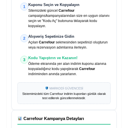
Kuponu Seçin ve Kopyalayın
1
Sitemizdeki güncel
Carrefour
campaigns/kampanyalarından size en uygun olanını
seçin ve "Kodu Aç" butonuna tıklayarak kodu
kopyalayın.
Alışveriş Sepetinize Gidin
2
Açılan
Carrefour
sekmesinden sepetinizi oluşturun
veya rezervasyon adımlarına ilerleyin.
Kodu Yapıştırın ve Kazanın!
3
Ödeme ekranında yer alan indirim kuponu alanına
kopyaladığınız kodu yapıştırarak
Carrefour
indiriminden anında yararlanın.
MARKODİ GÜVENCESİ
Sistemimizdeki tüm
Carrefour
indirim kuponları günlük olarak
test edilerek güncellenmektedir.
Carrefour
Kampanya Detayları