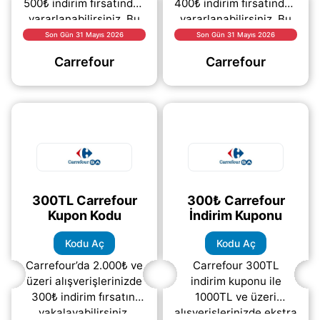
500₺ indirim fırsatından
400₺ indirim fırsatından
yararlanabilirsiniz. Bu
yararlanabilirsiniz. Bu
kampanya sayesinde
kampanya ile
Son Gün 31 Mayıs 2026
Son Gün 31 Mayıs 2026
siparişlerinizi daha
siparişlerinizi daha
Carrefour
Carrefour
avantajlı hale
avantajlı hale getirerek
(daha&helliip;)
(daha&helliip;)
300TL Carrefour
300₺ Carrefour
Kupon Kodu
İndirim Kuponu
Kodu Aç
Kodu Aç
Carrefour’da 2.000₺ ve
Carrefour 300TL
üzeri alışverişlerinizde
indirim kuponu ile
300₺ indirim fırsatını
1000TL ve üzeri
yakalayabilirsiniz.
alışverişlerinizde ekstra