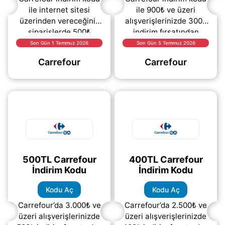
ile internet sitesi
ile 900₺ ve üzeri
üzerinden vereceğiniz
alışverişlerinizde 300₺
siparişlerde 500₺
indirim fırsatından
indirim fırsatından
yararlanabilirsiniz.
Son Gün 1 Temmuz 2026
Son Gün 5 Temmuz 2026
yararlanabilirsiniz.
Kampanyadan
Carrefour
Carrefour
Kampanyadan
faydalanmak için kodu
faydalanmak için
açarak siparişiniz
(daha&helliip;)
(daha&helliip;)
500TL Carrefour
400TL Carrefour
İndirim Kodu
İndirim Kodu
Kodu Aç
Kodu Aç
Carrefour’da 3.000₺ ve
Carrefour’da 2.500₺ ve
üzeri alışverişlerinizde
üzeri alışverişlerinizde