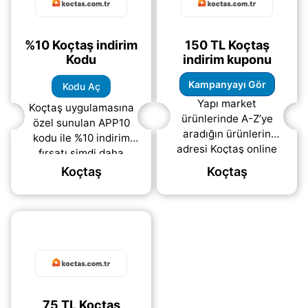
%10 Koçtaş indirim
150 TL Koçtaş
Kodu
indirim kuponu
Kampanyayı Gör
Kodu Aç
Yapı market
Koçtaş uygulamasına
ürünlerinde A-Z’ye
özel sunulan APP10
aradığın ürünlerin
kodu ile %10 indirim
adresi Koçtaş online
fırsatı şimdi daha
mağazasından alıp
avantajlı. Uygulamadan
Koçtaş
Koçtaş
mağazadan teslim
yapılacak alışverişlerde
alanlara 150 TL indirim
geçerli bu özel indirim
kuponu ve 7 taksit
(daha&helliip;)
avantajı
(daha&helliip;)
75 TL Koçtaş