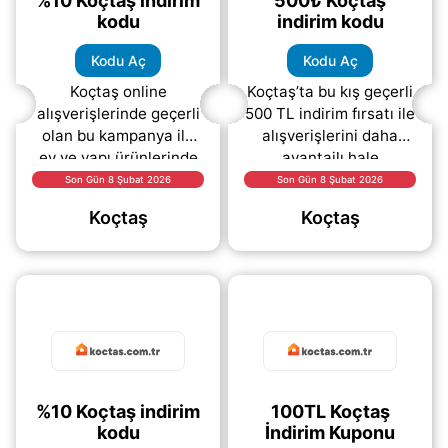
%10 Koçtaş indirim
500₺ Koçtaş
kodu
indirim kodu
Kodu Aç
Kodu Aç
Koçtaş online
Koçtaş’ta bu kış geçerli
alışverişlerinde geçerli
500 TL indirim fırsatı ile
olan bu kampanya ile
alışverişlerini daha
ev ve yapı ürünlerinde
avantajlı hale
avantajlı bir indirim
getirebilirsin. Ev
Son Gün 8 Şubat 2026
Son Gün 8 Şubat 2026
fırsatı sunuluyor.
geliştirme, yapı market
Koçtaş
Koçtaş
Kampanya kapsamında,
ve dekorasyon
Koçtaş
(daha&helliip;)
ürünlerinde
(daha&helliip;)
%10 Koçtaş indirim
100TL Koçtaş
kodu
İndirim Kuponu