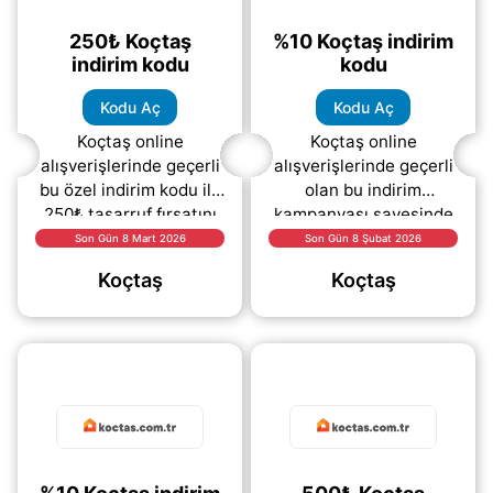
250₺ Koçtaş
%10 Koçtaş indirim
indirim kodu
kodu
Kodu Aç
Kodu Aç
Koçtaş online
Koçtaş online
alışverişlerinde geçerli
alışverişlerinde geçerli
bu özel indirim kodu ile
olan bu indirim
250₺ tasarruf fırsatını
kampanyası sayesinde
yakalayabilirsiniz. Yapı
site genelinde avantajlı
Son Gün 8 Mart 2026
Son Gün 8 Şubat 2026
malzemelerinden
fiyatlardan
Koçtaş
Koçtaş
dekorasyona, bahçe
yararlanabilirsiniz.
ürünlerinden
Kampanya kapsamında
(daha&helliip;)
(daha&helliip;)