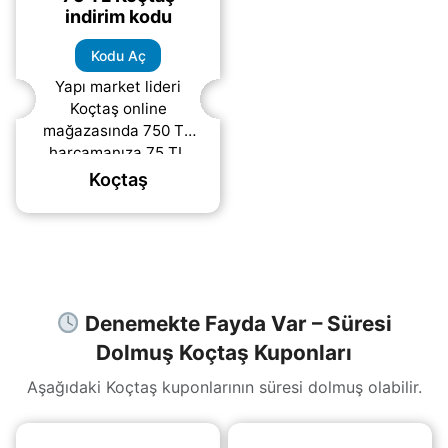
indirim kodu
Kodu Aç
Yapı market lideri
Koçtaş online
mağazasında 750 TL
harcamanıza 75 TL
indirim fırsatı.
Koçtaş
Denemekte Fayda Var – Süresi
Dolmuş Koçtaş Kuponları
Aşağıdaki Koçtaş kuponlarının süresi dolmuş olabilir.