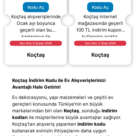
Kodu Aç
Kodu Aç
Koçtaş alışverişlerinde
Koçtaş internet
Ocak ayı boyunca
mağazasında geçerli
geçerli olan bu
100 TL indirim kuponu
kampanya ile
kullanıma açıktır.
siparişlerinizi ekstra
Kodunuza ulaşmak için
Son Gün 8 Şubat 2026
Son Gün 2 Ocak 2026
%10 daha uygun
“KODU AÇ” seçeneğine
Koçtaş
Koçtaş
fiyatlarla
tıklamanız yeterlidir.
tamamlayabilirsiniz. Ev
Kod görüntülendikten
geliştirme,
(daha&helliip;)
(daha&helliip;)
Koçtaş İndirim Kodu ile Ev Alışverişlerinizi
Avantajlı Hale Getirin!
Ev dekorasyonu, yapı malzemeleri ve çeşitli ev
gereçleri konusunda Türkiye'nin en büyük
markalarından biri olan
Koçtaş
, sunduğu
indirim
kodları
ile müşterilerine büyük avantajlar sağlıyor.
Koçtaş’tan alışveriş yaparken
indirim kodu
kullanarak evinizin ihtiyaçlarını daha uygun