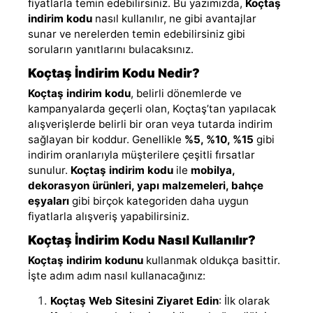
fiyatlarla temin edebilirsiniz. Bu yazımızda,
Koçtaş
indirim kodu
nasıl kullanılır, ne gibi avantajlar
sunar ve nerelerden temin edebilirsiniz gibi
soruların yanıtlarını bulacaksınız.
Koçtaş İndirim Kodu Nedir?
Koçtaş indirim kodu
, belirli dönemlerde ve
kampanyalarda geçerli olan, Koçtaş’tan yapılacak
alışverişlerde belirli bir oran veya tutarda indirim
sağlayan bir koddur. Genellikle
%5, %10, %15
gibi
indirim oranlarıyla müşterilere çeşitli fırsatlar
sunulur.
Koçtaş indirim kodu
ile
mobilya,
dekorasyon ürünleri, yapı malzemeleri, bahçe
eşyaları
gibi birçok kategoriden daha uygun
fiyatlarla alışveriş yapabilirsiniz.
Koçtaş İndirim Kodu Nasıl Kullanılır?
Koçtaş indirim kodunu
kullanmak oldukça basittir.
İşte adım adım nasıl kullanacağınız:
Koçtaş Web Sitesini Ziyaret Edin
: İlk olarak