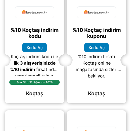
%10 Koçtaş indirim
%10 Koçtaç indirim
kodu
kuponu
Kodu Aç
Kodu Aç
Koçtaş indirim kodu ile
%10 indirim fırsatı
ilk 3 alışverişinizde
Koçtaş online
%10 indirim
fırsatından
mağazasında sizleri
yararlanabilirsiniz.
bekliyor.
Koçtaş mobil
Son Gün 31 Ağustos 2026
uygulamasında geçerli
Koçtaş
Koçtaş
olan bu avantaj
sayesinde
(daha&helliip;)