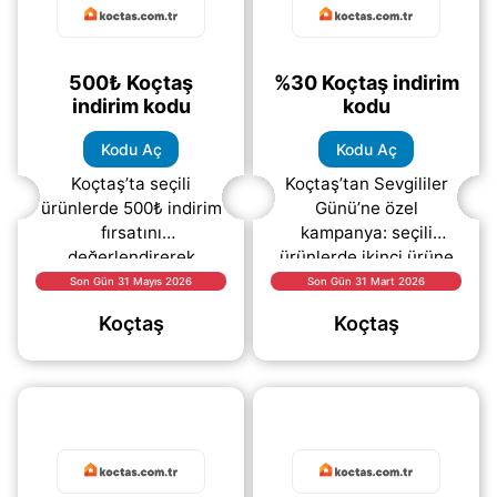
500₺ Koçtaş
%30 Koçtaş indirim
indirim kodu
kodu
Kodu Aç
Kodu Aç
Koçtaş’ta seçili
Koçtaş’tan Sevgililer
ürünlerde 500₺ indirim
Günü’ne özel
fırsatını
kampanya: seçili
değerlendirerek
ürünlerde ikinci ürüne
alışverişlerinizi daha
%30 indirim fırsatıyla
Son Gün 31 Mayıs 2026
Son Gün 31 Mart 2026
ekonomik hale
hem bütçenizi koruyun
Koçtaş
Koçtaş
getirebilirsiniz. Bu
hem sevdiğinizle keyifli
kampanya sayesinde
seçimler
(daha&helliip;)
ihtiyaç
(daha&helliip;)