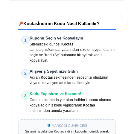
Koctas
İndirim Kodu Nasıl Kullanılır?
Kuponu Seçin ve Kopyalayın
1
Sitemizdeki güncel
Koctas
campaigns/kampanyalarından size en uygun olanını
seçin ve "Kodu Aç" butonuna tıklayarak kodu
kopyalayın.
Alışveriş Sepetinize Gidin
2
Açılan
Koctas
sekmesinden sepetinizi oluşturun
veya rezervasyon adımlarına ilerleyin.
Kodu Yapıştırın ve Kazanın!
3
Ödeme ekranında yer alan indirim kuponu alanına
kopyaladığınız kodu yapıştırarak
Koctas
indiriminden anında yararlanın.
MARKODİ GÜVENCESİ
Sistemimizdeki tüm
Koctas
indirim kuponları günlük olarak