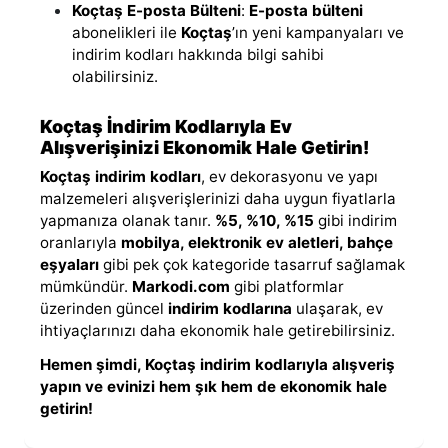
Koçtaş E-posta Bülteni
:
E-posta bülteni
abonelikleri ile
Koçtaş
’ın yeni kampanyaları ve
indirim kodları hakkında bilgi sahibi
olabilirsiniz.
Koçtaş İndirim Kodlarıyla Ev
Alışverişinizi Ekonomik Hale Getirin!
Koçtaş indirim kodları
, ev dekorasyonu ve yapı
malzemeleri alışverişlerinizi daha uygun fiyatlarla
yapmanıza olanak tanır.
%5, %10, %15
gibi indirim
oranlarıyla
mobilya, elektronik ev aletleri, bahçe
eşyaları
gibi pek çok kategoride tasarruf sağlamak
mümkündür.
Markodi.com
gibi platformlar
üzerinden güncel
indirim kodlarına
ulaşarak, ev
ihtiyaçlarınızı daha ekonomik hale getirebilirsiniz.
Hemen şimdi, Koçtaş indirim kodlarıyla alışveriş
yapın ve evinizi hem şık hem de ekonomik hale
getirin!