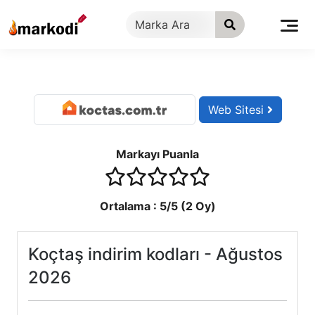
İçeriğe
geç
Web Sitesi
Markayı Puanla
1 stars
2 stars
3 stars
4 stars
5 stars
Ortalama :
5
/5 (
2
Oy)
Koçtaş indirim kodları - Ağustos
2026