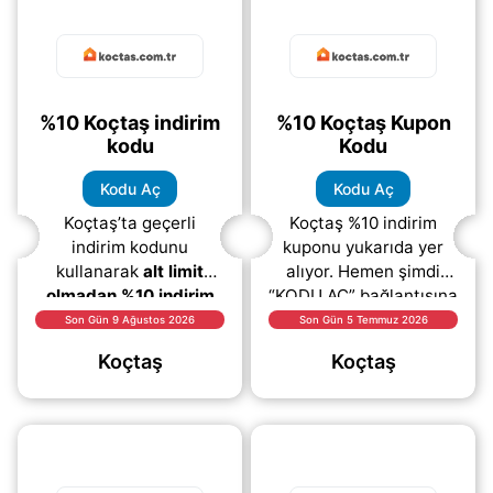
%10 Koçtaş indirim
%10 Koçtaş Kupon
kodu
Kodu
Kodu Aç
Kodu Aç
Koçtaş’ta geçerli
Koçtaş %10 indirim
indirim kodunu
kuponu yukarıda yer
kullanarak
alt limit
alıyor. Hemen şimdi
olmadan %10 indirim
“KODU AÇ” bağlantısına
fırsatından
tıklayarak indirim
Son Gün 9 Ağustos 2026
Son Gün 5 Temmuz 2026
yararlanabilirsiniz. Ev
kodunuzu
Koçtaş
Koçtaş
dekorasyonu, mobilya,
görüntüleyebilir ve
bahçe ürünleri, mutfak
ödeme aşamasında
(daha&helliip;)
ücretsiz
(daha&helliip;)