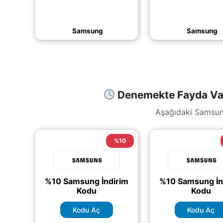
uygulamasına Samsung
kullanarak sepet
Account
ile giriş yaparak,
indirim kazanabilir
seçili ürünlerde geçerli
İşte adım adım n
Samsung
Samsung
(daha&helliip;)
(daha&helliip
Denemekte Fayda Var
Aşağıdaki Samsung
%10
%10 Samsung İndirim
%10 Samsung İn
Kodu
Kodu
Kodu Aç
Kodu Aç