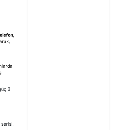
elefon,
arak,
anlarda
g
güçlü
serisi,