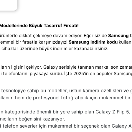
ebilir
;)
Modellerinde Büyük Tasarruf Fırsatı!
ürünlerle dikkat çekmeye devam ediyor. Eğer siz de
Samsung t
emmel bir fırsatla karşınızdayız!
Samsung indirim kodu
kullan
k cihazlar üzerinde büyük indirimler kazanabilirsiniz.
ıların ilgisini çekiyor. Galaxy serisiyle tanınan marka, son zam
yeni telefonlarını piyasaya sürdü. İşte 2025’in en popüler Samsun
i teknolojiye sahip bu modeller, üstün kamera özellikleri ve 
ullanım hem de profesyonel fotoğrafçılık için mükemmel bir
fon kategorisinde önemli bir yere sahip olan Galaxy Z Flip 5,
nıcıların beğenisini kazanıyor.
i telefon severler için mükemmel bir seçenek olan Galaxy A 