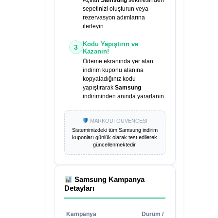
Açılan
Samsung
sekmesinden
sepetinizi oluşturun veya
rezervasyon adımlarına
ilerleyin.
Kodu Yapıştırın ve
3
Kazanın!
Ödeme ekranında yer alan
indirim kuponu alanına
kopyaladığınız kodu
yapıştırarak
Samsung
indiriminden anında yararlanın.
MARKODİ GÜVENCESİ
Sistemimizdeki tüm
Samsung
indirim
kuponları günlük olarak test edilerek
güncellenmektedir.
Samsung
Kampanya
Detayları
Kampanya
Durum /