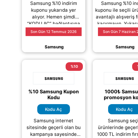
Samsung %10 indirim
Samsung %10 ind
kuponu yukarıda yer
kuponu ile seçili ü
alıyor. Hemen şimdi
avantajlı alışveriş f
“KODU AÇ” bağlantısına
kaçırmayın. Yukarı
tıklayarak indirim
alan kampanya
Son Gün 12 Temmuz 2026
Son Gün 7 Haziran
kodunuzu görüntüleyebilir
yararlanmak için
ve ödeme aşamasında
AÇ” butonun
Samsung
Samsung
ücretsiz
(daha&helliip;)
(daha&helliip
%10
%10 Samsung Kupon
1000₺ Sams
Kodu
promosyon k
Kodu Aç
Kodu Aç
Samsung internet
Samsung seçi
sitesinde geçerli olan bu
ürünlerinde geçerl
kampanya sayesinde
1000 TL indirim fırs