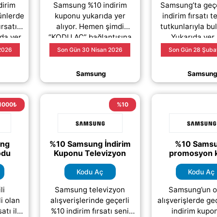
irim
Samsung %10 indirim
Samsung’ta geçe
rünlerde
kuponu yukarıda yer
indirim fırsatı t
ırsatını
alıyor. Hemen şimdi
tutkunlarıyla bu
da yer
“KODU AÇ” bağlantısına
Yukarıda yer
dan
tıklayarak indirim kodunu
bağlantıya tıkl
 2026
Son Gün 30 Nisan 2026
Son Gün 28 Şuba
 “KODU
görüntüleyebilir ve ödeme
kodu açabilir v
a
adımında ücretsiz
adımında ta
Samsung
Samsun
;)
(daha&helliip;)
(daha&hellii
1000₺
%10
ung
%10 Samsung İndirim
%10 Sams
odu
Kuponu Televizyon
promosyon 
Kodu Aç
Kodu Aç
li
Samsung televizyon
Samsung’un o
i olan
alışverişlerinde geçerli
alışverişlerde ge
atı ile
%10 indirim fırsatı seni
indirim kupo