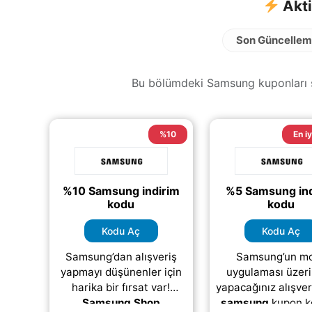
Akti
Son Güncellem
Bu bölümdeki Samsung kuponları şu
%10
En iy
%10 Samsung indirim
%5 Samsung ind
kodu
kodu
Kodu Aç
Kodu Aç
Samsung’dan alışveriş
Samsung’un mo
yapmayı düşünenler için
uygulaması üzer
harika bir fırsat var!
yapacağınız alışver
Samsung Shop
samsung
kupon 