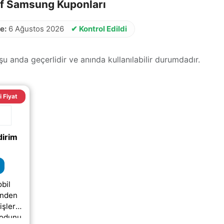
f Samsung Kuponları
e:
6 Ağustos 2026
✔ Kontrol Edildi
 anda geçerlidir ve anında kullanılabilir durumdadır.
i Fiyat
irim
bil
inden
işlerde
kodunu