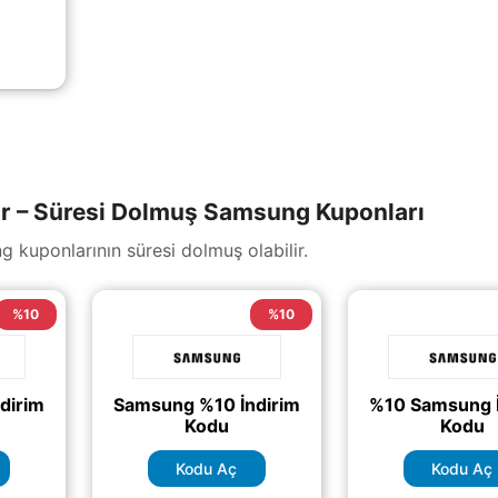
te %5
siniz.
asıl
;)
 – Süresi Dolmuş Samsung Kuponları
 kuponlarının süresi dolmuş olabilir.
%10
%10
dirim
Samsung %10 İndirim
%10 Samsung İ
Kodu
Kodu
Kodu Aç
Kodu Aç