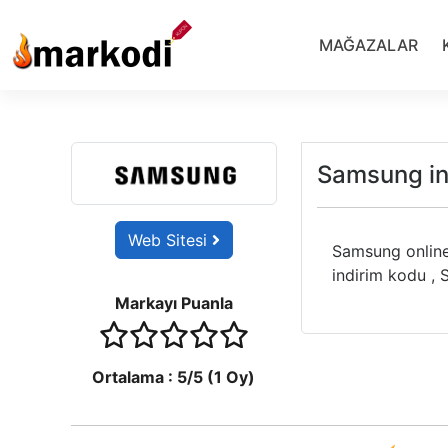
İçeriğe
geç
MAĞAZALAR
Samsung in
Web Sitesi
Samsung online
indirim kodu ,
Markayı Puanla
1 stars
2 stars
3 stars
4 stars
5 stars
Ortalama :
5
/5 (
1
Oy)