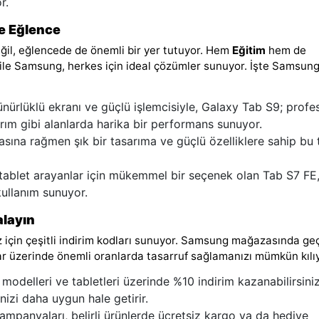
r.
ve Eğlence
ğil, eğlencede de önemli bir yer tutuyor. Hem
Eğitim
hem de
ile Samsung, herkes için ideal çözümler sunuyor. İşte Samsung
ünürlüklü ekranı ve güçlü işlemcisiyle, Galaxy Tab S9; profe
arım gibi alanlarda harika bir performans sunuyor.
asına rağmen şık bir tasarıma ve güçlü özelliklere sahip bu 
tablet arayanlar için mükemmel bir seçenek olan Tab S7 FE
kullanım sunuyor.
alayın
z için çeşitli indirim kodları sunuyor. Samsung mağazasında geç
zlar üzerinde önemli oranlarda tasarruf sağlamanızı mümkün kılıy
modelleri ve tabletleri üzerinde %10 indirim kazanabilirsini
nizi daha uygun hale getirir.
mpanyaları, belirli ürünlerde ücretsiz kargo ya da hediye