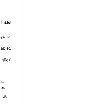
 tablet
syonel
tablet,
, güçlü
erli
or.
z. Bu