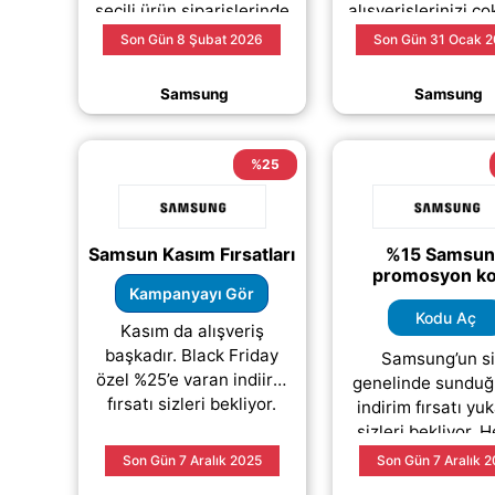
seçili ürün siparişlerinde
alışverişlerinizi ç
%10 indirim avantajından
avantajlı hal
Son Gün 8 Şubat 2026
Son Gün 31 Ocak 
yararlanabilirsiniz. Akıllı
getirebilirsiniz. Sın
telefonlardan
süre için sunu
Samsung
Samsung
(daha&helliip;)
(daha&helliip
%25
Samsun Kasım Fırsatları
%15 Samsu
promosyon k
Kampanyayı Gör
Kodu Aç
Kasım da alışveriş
başkadır. Black Friday
Samsung’un si
özel %25’e varan indiirm
genelinde sundu
fırsatı sizleri bekliyor.
indirim fırsatı yu
sizleri bekliyor.
“kodu aç” bağlant
Son Gün 7 Aralık 2025
Son Gün 7 Aralık 
tıklayarak prom