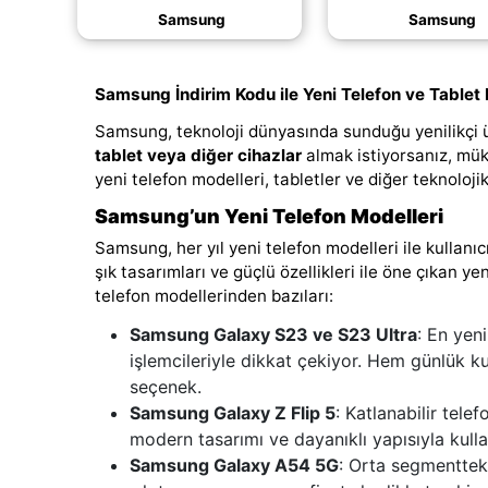
kodunu görüntüley
Samsung
Samsung
(daha&helliip
Samsung İndirim Kodu ile Yeni Telefon ve Tablet 
Samsung, teknoloji dünyasında sunduğu yenilikçi 
tablet veya diğer cihazlar
almak istiyorsanız, mük
yeni telefon modelleri, tabletler ve diğer teknoloji
Samsung’un Yeni Telefon Modelleri
Samsung, her yıl yeni telefon modelleri ile kullanıc
şık tasarımları ve güçlü özellikleri ile öne çıkan 
telefon modellerinden bazıları:
Samsung Galaxy S23 ve S23 Ultra
: En yen
işlemcileriyle dikkat çekiyor. Hem günlük k
seçenek.
Samsung Galaxy Z Flip 5
: Katlanabilir tele
modern tasarımı ve dayanıklı yapısıyla kulla
Samsung Galaxy A54 5G
: Orta segmenttek