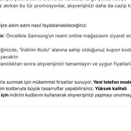
 alırken bu tür promosyonlar, alışverişinizi daha da cazip kı
İşte adım adım nasıl faydalanabileceğiniz:
in
: Öncelikle Samsung’un resmi online mağazasını ziyaret e
diğinizde, "İndirim Kodu" alanına sahip olduğunuz kupon ko
yacaktır.
lanıldıktan sonra alışverişinizi tamamlayın ve uygun fiyatlarl
larla sunmak için mükemmel fırsatlar sunuyor.
Yeni telefon mode
m kodlarıyla büyük tasarruflar yapabilirsiniz.
Yüksek kaliteli
için
indirim kodlarını kullanarak alışverişinizi yapmayı unutmay