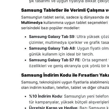
şık tasarımı ve uygun fiyatıyla dikkat çekiyo
Samsung Tabletler ile Verimli Çalışma 
Samsung’un tablet serisi, sadece iş dünyasında de
Multimedya
kullanımına uygun tablet seçenekleri 
serisindeki bazı popüler modeller:
Samsung Galaxy Tab S9
: Ultra yüksek çöz
çizimler, multimedya içerikler ve grafik tas
Samsung Galaxy Tab A8
: Uygun fiyatlı olm
günlük kullanım için ideal bir tercih.
Samsung Galaxy Tab S7 FE
: Orta segment 
özellikleri ve geniş ekranıyla çok yönlü bir 
Samsung İndirim Kodu ile Fırsatları Yak
Samsung, teknolojisini uygun fiyatlarla alabilmeni
olan indirim kodları, telefon, tablet ve diğer ciha
%10 İndirim Kodu
: Samsung’un yeni telefon 
tür kampanyalar, yüksek bütçeli alışverişleri
Ücretsiz Kargo ve Hediye
: Bazı Samsung ka