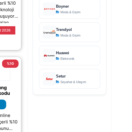
rli %10
Boyner
eknoloji
Moda & Giyim
luşuyor.
 alan
ayarak
Trendyol
t 2026
e ödeme
Moda & Giyim
mamen
g
p;)
Huawei
Elektronik
%10
Setur
Seyahat & Ulaşım
ung
kodu
nline
çerli %10
nunu