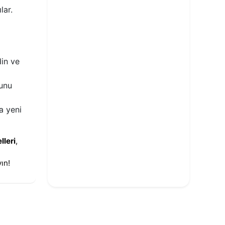
lar.
din ve
dunu
a yeni
lleri
,
ın!