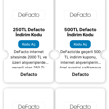
tıklaman
(daha&helliip;)
250TL Defacto
500TL Defacto
İndirim Kodu
İndirim Kodu
Kodu Aç
Kodu Aç
DeFacto internet
DeFacto’da geçerli 500
sitesinde 2000 TL ve
TL indirim kuponu,
üzeri alışverişlerde
internet alışverişlerine
geçerli olan 250 TL
özel avantaj sağlamaya
indirim kuponu ile
devam ediyor. Kadın,
Defacto
Defacto
modayı daha ekonomik
erkek ve çocuk
fiyatlarla yakalama
giyiminden
fırsatı sizlerle!
aksesuarlara kadar
(daha&helliip;)
(daha&helliip;)