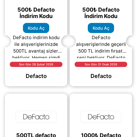
500₺ Defacto
500₺ Defacto
İndirim Kodu
İndirim Kodu
Kodu Aç
Kodu Aç
DeFacto indirim kodu
DeFacto
ile alışverişlerinizde
alışverişlerinde geçerli
500TL avantaj sizleri
500 TL indirim fırsatı
bekliyor. Hemen şimdi
seni bekliyor. DeFacto
kodu aç bağlantısına
indirim kuponu yukarıda
Son Gün 28 Şubat 2026
Son Gün 31 Ocak 2026
tıklayarak indirim
yer alıyor ve bu
Defacto
Defacto
kodunu görüntüleyebilir
avantajdan
(daha&helliip;)
yararlanmak için kodu
(daha&helliip;)
500TL defacto
1000₺ Defacto