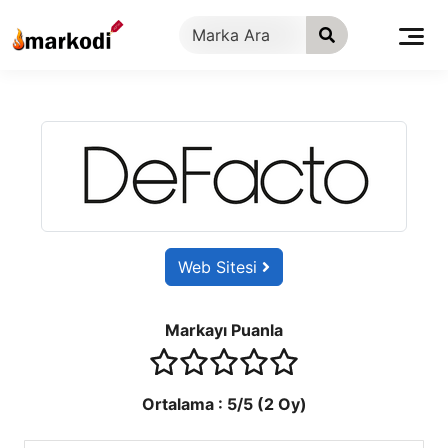
İçeriğe
geç
Web Sitesi
Markayı Puanla
1 stars
2 stars
3 stars
4 stars
5 stars
Ortalama :
5
/5 (
2
Oy)