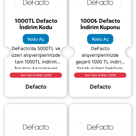
1000TL Defacto
1000₺ Defacto
İndirim Kodu
İndirim Kuponu
Kodu Aç
Kodu Aç
DeFacto’da 5000TL ve
DeFacto
üzeri alışverişlerinizde
alışverişlerinizde
tam 1000TL indirim
geçerli 1000 TL indirim
fırsatını kaçırmayın!
fırsatı sizleri bekliyor.
İndirimden yararlanmak
5000 TL ve üzeri
Son Gün 8 Mart 2026
Son Gün 8 Mart 2026
için kodu açmanız
siparişlerinizde
Defacto
Defacto
yeterlidir. Keyifli
kullanabileceğiniz bu
alışveriş
(daha&helliip;)
özel kampanya
sayesinde
(daha&helliip;)