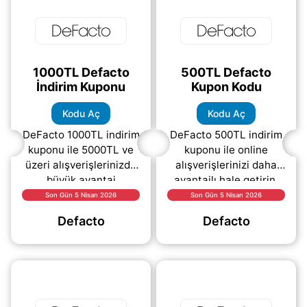
1000TL Defacto
500TL Defacto
İndirim Kuponu
Kupon Kodu
Kodu Aç
Kodu Aç
DeFacto 1000TL indirim
DeFacto 500TL indirim
kuponu ile 5000TL ve
kuponu ile online
üzeri alışverişlerinizde
alışverişlerinizi daha
büyük avantaj
avantajlı hale getirin.
yakalayın! Yukarıdaki
DeFacto internet
Son Gün 5 Nisan 2026
Son Gün 5 Nisan 2026
“KODU AÇ” linkine
sitesinde 3000TL ve
Defacto
Defacto
tıklayarak indirim
üzeri siparişlerinizde
kodunu hemen
net
(daha&helliip;)
(daha&helliip;)