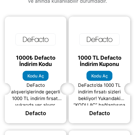
ve anında kullanılabilir durumdadır.
1000₺ Defacto
1000 TL Defacto
İndirim Kodu
İndirim Kuponu
Kodu Aç
Kodu Aç
DeFacto
DeFacto’da 1000 TL
alışverişlerinde geçerli
indirim fırsatı sizleri
1000 TL indirim fırsatı
bekliyor! Yukarıdaki
yukarıda yer alıyor.
“KODU AÇ” bağlantısına
DeFacto indirim
tıklayarak kuponu
Defacto
Defacto
kuponunu
ücretsiz alın ve ödeme
görüntülemek için kodu
aşamasında kullanın.
aç bağlantısına
DeFacto
(daha&helliip;)