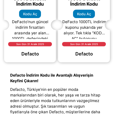
İndirim Kodu
İndirim Kodu
Kodu Aç
Kodu Aç
DeFacto’nun güncel
DeFacto 1000TL indirim
indirim fırsatları
kuponu yukarıda yer
arasında yer alan
alıyor. Tek tıkla “KODU
1000TL değerindeki
AÇ” butonunu
kupon, yukarıda
kullanarak kupon
Son Gün 31 Aralık 2025
Son Gün 31 Aralık 2025
belirtilen alanda sizler
kodunu ücretsiz şekilde
Defacto
Defacto
için hazır durumda.
görüntüleyebilir ve
Online
ödeme adımında
alışverişlerinizde
(daha&helliip;)
(daha&helliip;)
Defacto İndirim Kodu ile Avantajlı Alışverişin
Keyfini Çıkarın!
Defacto, Türkiye’nin en popüler moda
markalarından biri olarak, her yaşa ve tarza hitap
eden ürünleriyle moda tutkunlarının vazgeçilmez
adresi olmuştur. Şık tasarımları ve uygun
fiyatlarıyla öne çıkan Defacto, müşterilerine daha