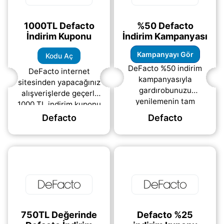
1000TL Defacto
%50 Defacto
İndirim Kuponu
İndirim Kampanyası
Kampanyayı Gör
Kodu Aç
DeFacto %50 indirim
DeFacto internet
kampanyasıyla
sitesinden yapacağınız
gardırobunuzu
alışverişlerde geçerli
yenilemenin tam
1000 TL indirim kuponu
zamanı! “KODU AÇ”
sizlerle buluşuyor!
Defacto
Defacto
butonuna tıklayarak
Giyimden aksesuarlara,
kampanya detaylarını
ayakkabıdan çocuk
inceleyin ve DeFacto
ürünlerine
internet
(daha&helliip;)
(daha&helliip;)
750TL Değerinde
Defacto %25