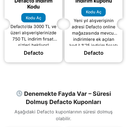
Defacto İndirim
indirim kuponu
Kodu
Kodu Aç
Kodu Aç
Yeni yıl alışverişinin
Defacto’da 3000 TL ve
adresi Defacto online
üzeri alışverişlerinizde
mağazasında mevcut
750 TL indirim fırsatı
indirimlere ek açılan
sizleri bekliyor!
kod il %25 indirim fırsatı
Kampanyadan
sizleri bekliyor.
Defacto
Defacto
yararlanmak için hemen
kodu aç butonuna
tıklayın, 750
(daha&helliip;)
Denemekte Fayda Var – Süresi
Dolmuş Defacto Kuponları
Aşağıdaki Defacto kuponlarının süresi dolmuş
olabilir.