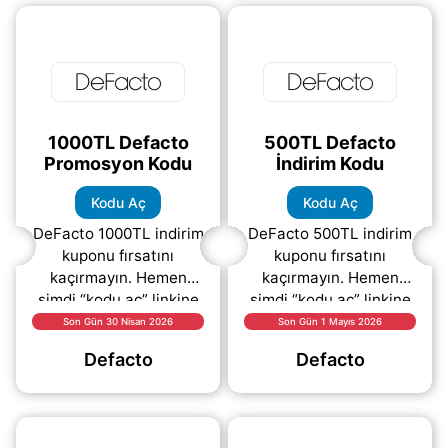
1000TL Defacto
500TL Defacto
Promosyon Kodu
İndirim Kodu
Kodu Aç
Kodu Aç
DeFacto 1000TL indirim
DeFacto 500TL indirim
kuponu fırsatını
kuponu fırsatını
kaçırmayın. Hemen
kaçırmayın. Hemen
şimdi “kodu aç” linkine
şimdi “kodu aç” linkine
tıklayarak indirim
tıklayarak indirim
Son Gün 30 Nisan 2026
Son Gün 1 Mayıs 2026
kodunu görüntüleyebilir
kodunu görüntüleyebilir
Defacto
Defacto
ve ödeme adımında
ve ödeme adımında
kolayca
(daha&helliip;)
kolayca
kullanabilirsiniz.
(daha&helliip;)