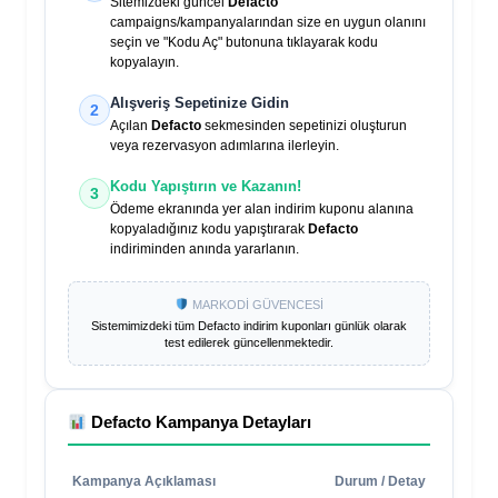
Sitemizdeki güncel
Defacto
campaigns/kampanyalarından size en uygun olanını
seçin ve "Kodu Aç" butonuna tıklayarak kodu
kopyalayın.
Alışveriş Sepetinize Gidin
2
Açılan
Defacto
sekmesinden sepetinizi oluşturun
veya rezervasyon adımlarına ilerleyin.
Kodu Yapıştırın ve Kazanın!
3
Ödeme ekranında yer alan indirim kuponu alanına
kopyaladığınız kodu yapıştırarak
Defacto
indiriminden anında yararlanın.
MARKODİ GÜVENCESİ
Sistemimizdeki tüm
Defacto
indirim kuponları günlük olarak
test edilerek güncellenmektedir.
Defacto
Kampanya Detayları
Kampanya Açıklaması
Durum / Detay