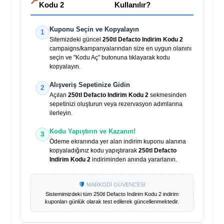
Kodu 2
Kullanılır?
Kuponu Seçin ve Kopyalayın
1
Sitemizdeki güncel
250tl Defacto Indirim Kodu 2
campaigns/kampanyalarından size en uygun olanını
seçin ve "Kodu Aç" butonuna tıklayarak kodu
kopyalayın.
Alışveriş Sepetinize Gidin
2
Açılan
250tl Defacto Indirim Kodu 2
sekmesinden
sepetinizi oluşturun veya rezervasyon adımlarına
ilerleyin.
Kodu Yapıştırın ve Kazanın!
3
Ödeme ekranında yer alan indirim kuponu alanına
kopyaladığınız kodu yapıştırarak
250tl Defacto
Indirim Kodu 2
indiriminden anında yararlanın.
MARKODİ GÜVENCESİ
Sistemimizdeki tüm
250tl Defacto Indirim Kodu 2
indirim
kuponları günlük olarak test edilerek güncellenmektedir.