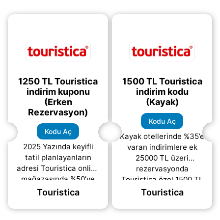
1250 TL Touristica
1500 TL Touristica
indirim kuponu
indirim kodu
(Erken
(Kayak)
Rezervasyon)
Kodu Aç
Kodu Aç
Kayak otellerinde %35’e
2025 Yazında keyifli
varan indirimlere ek
tatil planlayanların
25000 TL üzeri
adresi Touristica online
rezervasyonda
mağazasında %50’ye
Touristica özel 1500 TL
varan indirimlere ek
indirim kodu fırsatı
Touristica
Touristica
2500 TL üzeri
sizleri bekliyor.
rezervasyonda 1250 TL