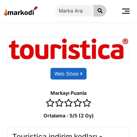
İçeriğe
geç
Web Sitesi
Markayı Puanla
1 stars
2 stars
3 stars
4 stars
5 stars
Ortalama :
5
/5 (
2
Oy)
Touristica indirim kodları -