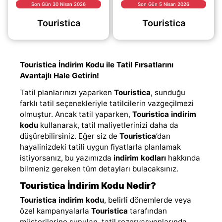
daha avantajlı hale
getirebilirsiniz.
Son Gün 30 Nisan 2026
Son Gün 5 Nisan 2026
getirebilirsiniz. Tatil
Yukarıda yer alan
Touristica
Touristica
planlarınızı yaparken
indirim kodunu
(daha&helliip;)
kullanmak için hemen
“kodu
(daha&helliip;)
Touristica İndirim Kodu ile Tatil Fırsatlarını
Avantajlı Hale Getirin!
Tatil planlarınızı yaparken
Touristica
, sunduğu
farklı tatil seçenekleriyle tatilcilerin vazgeçilmezi
olmuştur. Ancak tatil yaparken,
Touristica indirim
kodu
kullanarak, tatil maliyetlerinizi daha da
düşürebilirsiniz. Eğer siz de
Touristica
’dan
hayalinizdeki tatili uygun fiyatlarla planlamak
istiyorsanız, bu yazımızda
indirim kodları
hakkında
bilmeniz gereken tüm detayları bulacaksınız.
Touristica İndirim Kodu Nedir?
Touristica indirim kodu
, belirli dönemlerde veya
özel kampanyalarla
Touristica
tarafından
müşterilerine sunulan, tatil rezervasyonlarında