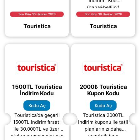
indirim | Kod:
(daha&helliip;)
Son Gün 30 Haziran 2026
Son Gün 30 Haziran 2026
Touristica
Touristica
1500TL Touristica
2000₺ Touristica
İndirim Kodu
Kupon Kodu
Kodu Aç
Kodu Aç
Touristica’da geçerli
Touristica 2000TL
1500TL indirim fırsatı
indirim kuponu ile tatil
ile 30.000TL ve üzeri
planlarınızı daha
otel rezervasyonlarınızı
avantajlı hale