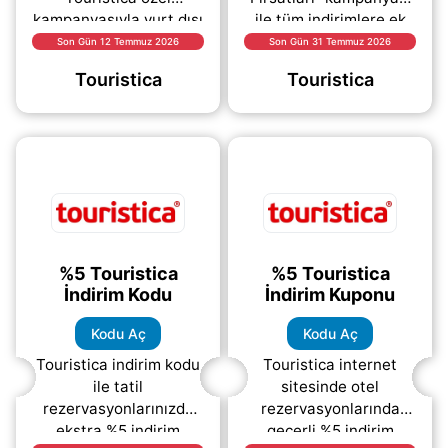
kampanyasıyla yurt dışı
ile tüm indirimlere ek
tur rezervasyonlarında
olarak ekstra %5
Son Gün 12 Temmuz 2026
Son Gün 31 Temmuz 2026
ekstra avantaj sizi
indirim avantajından
Touristica
Touristica
bekliyor. Touristica
yararlanabilirsiniz.
promosyon
Tatil,
(daha&helliip;)
(daha&helliip;)
%5 Touristica
%5 Touristica
İndirim Kodu
İndirim Kuponu
Kodu Aç
Kodu Aç
Touristica indirim kodu
Touristica internet
ile tatil
sitesinde otel
rezervasyonlarınızda
rezervasyonlarında
ekstra %5 indirim
geçerli %5 indirim