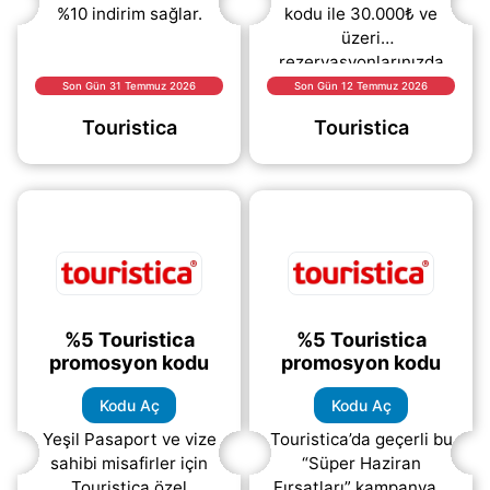
%10 indirim sağlar.
kodu ile 30.000₺ ve
üzeri
rezervasyonlarınızda
1.500₺ indirim
Son Gün 31 Temmuz 2026
Son Gün 12 Temmuz 2026
fırsatından
Touristica
Touristica
yararlanabilirsiniz.
Üyelere özel olarak
sunulan bu kampanya
(daha&helliip;)
%5 Touristica
%5 Touristica
promosyon kodu
promosyon kodu
Kodu Aç
Kodu Aç
Yeşil Pasaport ve vize
Touristica’da geçerli bu
sahibi misafirler için
“Süper Haziran
Touristica özel
Fırsatları” kampanyası