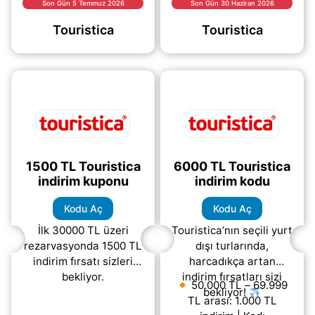
fırsatından
fırsatı sizleri bekliyor.
Son Gün 5 Temmuz 2026
Son Gün 30 Haziran 2026
yararlanabilirsiniz.
Geçerli Touristica
Touristica
Touristica
Kampanyadan
indirim kuponunu
faydalanmak için kodu
kullanarak seyahat
açarak rezervasyon
(daha&helliip;)
(daha&helliip;)
1500 TL Touristica
6000 TL Touristica
indirim kuponu
indirim kodu
Kodu Aç
Kodu Aç
İlk 30000 TL üzeri
Touristica’nın seçili yurt
rezarvasyonda 1500 TL
dışı turlarında,
indirim fırsatı sizleri
harcadıkça artan
bekliyor.
indirim fırsatları sizi
50.000 TL – 69.999
bekliyor!
TL arası: 1.000 TL