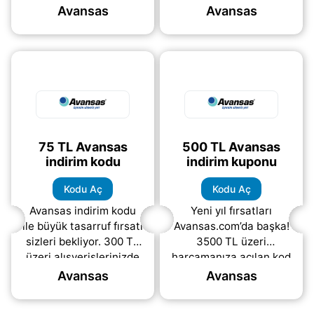
Avansas
Avansas
ürünleri, temizlik ve
hijyen
(daha&helliip;)
75 TL Avansas
500 TL Avansas
indirim kodu
indirim kuponu
Kodu Aç
Kodu Aç
Avansas indirim kodu
Yeni yıl fırsatları
ile büyük tasarruf fırsatı
Avansas.com’da başka!
sizleri bekliyor. 300 TL
3500 TL üzeri
üzeri alışverişlerinizde
harcamanıza açılan kod
sepette 75 TL anında
ile 500 TL indirim fırsatı
Avansas
Avansas
indirim kazanabilirsiniz!
sizleri bekliyor.
Ofis ihtiyaçlarınızı