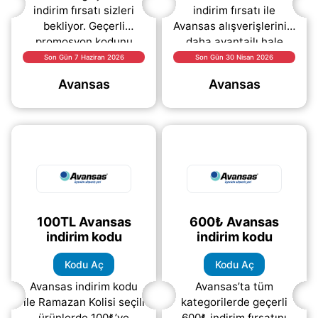
indirim fırsatı sizleri
indirim fırsatı ile
bekliyor. Geçerli
Avansas alışverişlerinizi
promosyon kodunu
daha avantajlı hale
kullanarak
getirebilirsiniz. Bu
Son Gün 7 Haziran 2026
Son Gün 30 Nisan 2026
alışverişlerinizi daha
kampanya sayesinde
Avansas
Avansas
avantajlı fiyatlarla
yapacağınız
tamamlayabilir
alışverişlerde ek
(daha&helliip;)
(daha&helliip;)
100TL Avansas
600₺ Avansas
indirim kodu
indirim kodu
Kodu Aç
Kodu Aç
Avansas indirim kodu
Avansas’ta tüm
ile Ramazan Kolisi seçili
kategorilerde geçerli
ürünlerde 100₺’ye
600₺ indirim fırsatını