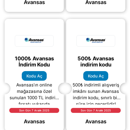
Avansas
Avansas
temizlik ürünlerine,
Avansas indirim kodu
kırtasiyeden
sayesinde sepetinizde
(daha&helliip;)
anında
(daha&helliip;)
1000₺ Avansas
500₺ Avansas
İndirim Kodu
indirim kodu
Kodu Aç
Kodu Aç
Avansas’ın online
500₺ indirimli alışveriş
mağazasına özel
imkânı sunan Avansas
sunulan 1000 TL indirim
indirim kodu, sınırlı bir
fırsatı yukarıda
süre için geçerlidir!
belirtilmiştir. Kampanya
Hemen “KUPONU
Son Gün 7 Aralık 2025
Son Gün 7 Aralık 2025
duyurusundaki “kodu
GÖSTER” seçeneğine
Avansas
Avansas
aç” bağlantısına
tıklayarak kodu ücretsiz
tıklayarak indirim
(daha&helliip;)