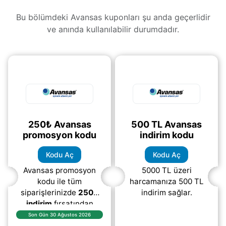
Bu bölümdeki Avansas kuponları şu anda geçerlidir
ve anında kullanılabilir durumdadır.
250₺ Avansas
500 TL Avansas
promosyon kodu
indirim kodu
Kodu Aç
Kodu Aç
Avansas promosyon
5000 TL üzeri
kodu ile tüm
harcamanıza 500 TL
siparişlerinizde
250₺
indirim sağlar.
indirim
fırsatından
yararlanabilirsiniz. Ofis
Son Gün 30 Ağustos 2026
malzemeleri, kırtasiye