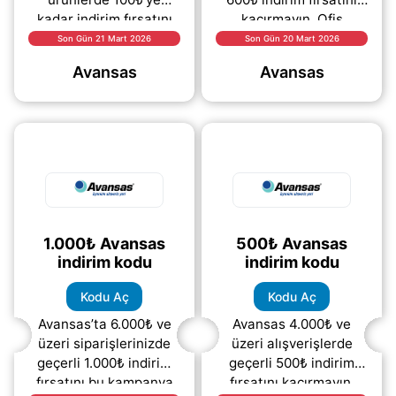
kadar indirim fırsatını
kaçırmayın. Ofis
yakalayın! İhtiyaçlarınızı
malzemelerinden
Son Gün 21 Mart 2026
Son Gün 20 Mart 2026
avantajlı fiyatlarla satın
teknoloji ürünlerine,
Avansas
Avansas
alarak tasarruf
temizlik ve mutfak
(daha&helliip;)
ihtiyaçlarından
kırtasiye
(daha&helliip;)
1.000₺ Avansas
500₺ Avansas
indirim kodu
indirim kodu
Kodu Aç
Kodu Aç
Avansas’ta 6.000₺ ve
Avansas 4.000₺ ve
üzeri siparişlerinizde
üzeri alışverişlerde
geçerli 1.000₺ indirim
geçerli 500₺ indirim
fırsatını bu kampanya
fırsatını kaçırmayın.