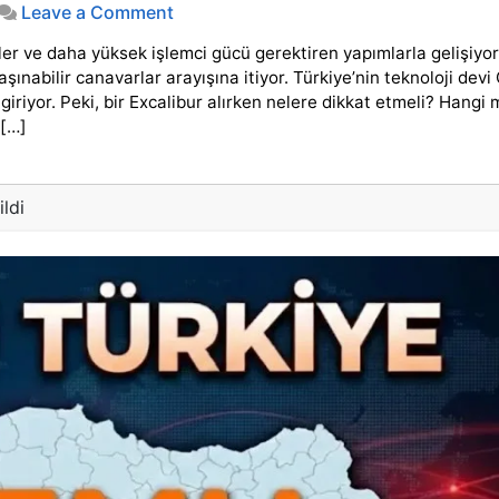
on
Leave a Comment
Casper
r ve daha yüksek işlemci gücü gerektiren yapımlarla gelişiyor
Excalibur
Laptop
nabilir canavarlar arayışına itiyor. Türkiye’nin teknoloji devi
İncelemesi
iriyor. Peki, bir Excalibur alırken nelere dikkat etmeli? Hangi
ve
 […]
Satın
Alma
Rehberi:
Performansın
ldi
Yeni
Adı