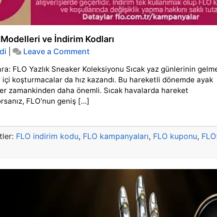
odelleri ve İndirim Kodları
on
di
|
Leave a Comment
2026
lara: FLO Yazlık Sneaker Koleksiyonu Sıcak yaz günlerinin gelm
Yazlık
FLO
ehir içi koşturmacalar da hız kazandı. Bu hareketli dönemde ayak
Spor
her zamankinden daha önemli. Sıcak havalarda hareket
Ayakkabı
rsanız, FLO’nun geniş […]
&
Sneaker
Modelleri
ve
tler:
FLO indirim kodu
,
FLO kampanyaları
,
FLO kuponu
,
FLO
İndirim
Kodları