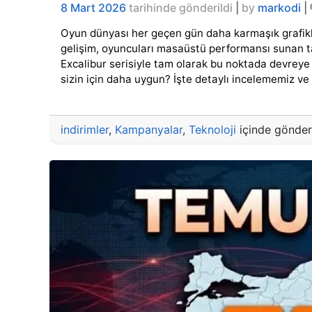
8 Mart 2026
tarihinde gönderildi
|
by
markodi
|
Oyun dünyası her geçen gün daha karmaşık grafikle
gelişim, oyuncuları masaüstü performansı sunan taşı
Excalibur serisiyle tam olarak bu noktada devreye g
sizin için daha uygun? İşte detaylı incelememiz ve
indirimler
,
Kampanyalar
,
Teknoloji
içinde gönderi