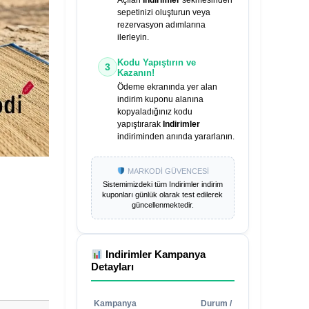
Açılan
Indirimler
sekmesinden
sepetinizi oluşturun veya
rezervasyon adımlarına
ilerleyin.
Kodu Yapıştırın ve
3
Kazanın!
Ödeme ekranında yer alan
indirim kuponu alanına
kopyaladığınız kodu
yapıştırarak
Indirimler
indiriminden anında yararlanın.
MARKODİ GÜVENCESİ
Sistemimizdeki tüm
Indirimler
indirim
kuponları günlük olarak test edilerek
güncellenmektedir.
Indirimler
Kampanya
Detayları
Kampanya
Durum /