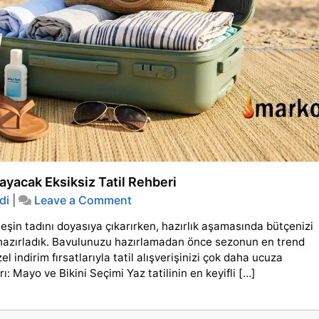
mayacak Eksiksiz Tatil Rehberi
on
di
|
Leave a Comment
Yaz
eşin tadını doyasıya çıkarırken, hazırlık aşamasında bütçenizi
Tatili
Alışveriş
ri hazırladık. Bavulunuzu hazırlamadan önce sezonun en trend
Listesi:
l indirim fırsatlarıyla tatil alışverişinizi çok daha ucuza
Bütçenizi
ı: Mayo ve Bikini Seçimi Yaz tatilinin en keyifli […]
Yormayacak
Eksiksiz
Tatil