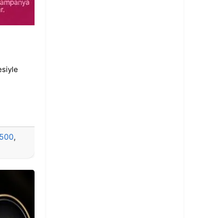
esiyle
500
,