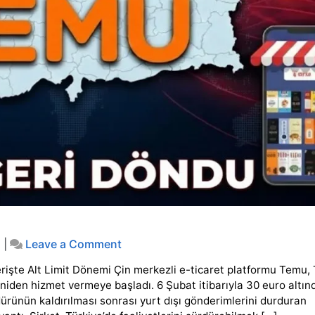
on
i
|
Leave a Comment
Temu
rişte Alt Limit Dönemi Çin merkezli e-ticaret platformu Temu, 
Türkiye’ye
Geri
niden hizmet vermeye başladı. 6 Şubat itibarıyla 30 euro altın
Döndü!
ürünün kaldırılması sonrası yurt dışı gönderimlerini durduran