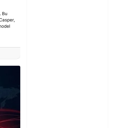
. Bu
 Casper,
 model