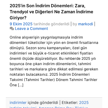
2025’in Son İndirim Dönemleri: Zara,
Trendyol ve Diğerleri Ne Zaman İndirime
Giriyor?
9 Ekim 2025
tarihinde gönderildi
|
by
markodi
|
on
Leave a Comment
2025’in
Online alışverişin yaygınlaşmasıyla indirim
Son
İndirim
dönemleri tüketiciler için yılın en önemli fırsatlarına
Dönemleri:
dönüştü. Sezon sonu kampanyaları, özel gün
Zara,
indirimleri ve büyük e-ticaret etkinlikleri fiyatları
Trendyol
önemli ölçüde düşürebiliyor. Bu rehberde 2025 yılı
ve
boyunca öne çıkan indirim dönemlerini, tahmini
Diğerleri
tarihleri ve markalara göre dikkat edilmesi gereken
Ne
Zaman
noktaları bulacaksınız. 2025 İndirim Dönemleri
İndirime
Takvimi (Tahmini Tarihler) Dönem Tahmini Tarihler
Giriyor?
Öne […]
indirimler
içinde gönderildi
|
Etiketler:
2025