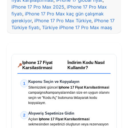
fiyat karşılaştırması
,
iPhone 17 global fiyat
,
iPhone 17 Pro Max 2025
,
iPhone 17 Pro Max
fiyatı
,
iPhone 17 Pro Max kaç gün çalışmak
gerekiyor
,
iPhone 17 Pro Max Türkiye
,
iPhone 17
Türkiye fiyatı
,
Türkiye iPhone 17 Pro Max maaş
Iphone 17 Fiyat
İndirim Kodu Nasıl
Karsilastirmasi
Kullanılır?
Kuponu Seçin ve Kopyalayın
1
Sitemizdeki güncel
Iphone 17 Fiyat Karsilastirmasi
campaigns/kampanyalarından size en uygun olanını
seçin ve "Kodu Aç" butonuna tıklayarak kodu
kopyalayın.
Alışveriş Sepetinize Gidin
2
Açılan
Iphone 17 Fiyat Karsilastirmasi
sekmesinden sepetinizi oluşturun veya rezervasyon