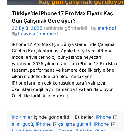
Türkiye’de iPhone 17 Pro Max Fiyatı: Kaç
Gün Çalışmak Gerekiyor?
26 Eylül 2025
tarihinde gönderildi
|
by
markodi
|
on
Leave a Comment
Türkiye’de
iPhone 17 Pro Max İçin Dünya Genelinde Çalışma
iPhone
17
Günleri Karşılaştırması Apple her yıl yeni iPhone
Pro
modelleriyle teknoloji dünyasında heyecan
Max
yaratıyor. 2025 yılında tanıtılan iPhone 17 Pro Max,
Fiyatı:
tasarım, performans ve kamera özellikleriyle öne
Kaç
çıkan modellerden biri oldu. Ancak yeni
Gün
iPhone’ların en çok konuşulan tarafı yalnızca
Çalışmak
Gerekiyor?
özellikleri değil, aynı zamanda fiyatları da oluyor.
Özellikle farklı ülkelerdeki […]
indirimler
içinde gönderildi
|
Etiketler:
iPhone 17
alım gücü
,
iPhone 17 çalışma günleri
,
iPhone 17