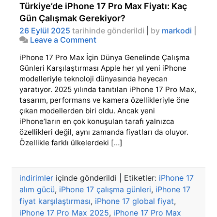
Türkiye’de iPhone 17 Pro Max Fiyatı: Kaç
Gün Çalışmak Gerekiyor?
26 Eylül 2025
tarihinde gönderildi
|
by
markodi
|
on
Leave a Comment
Türkiye’de
iPhone 17 Pro Max İçin Dünya Genelinde Çalışma
iPhone
17
Günleri Karşılaştırması Apple her yıl yeni iPhone
Pro
modelleriyle teknoloji dünyasında heyecan
Max
yaratıyor. 2025 yılında tanıtılan iPhone 17 Pro Max,
Fiyatı:
tasarım, performans ve kamera özellikleriyle öne
Kaç
çıkan modellerden biri oldu. Ancak yeni
Gün
iPhone’ların en çok konuşulan tarafı yalnızca
Çalışmak
Gerekiyor?
özellikleri değil, aynı zamanda fiyatları da oluyor.
Özellikle farklı ülkelerdeki […]
indirimler
içinde gönderildi
|
Etiketler:
iPhone 17
alım gücü
,
iPhone 17 çalışma günleri
,
iPhone 17
fiyat karşılaştırması
,
iPhone 17 global fiyat
,
iPhone 17 Pro Max 2025
,
iPhone 17 Pro Max