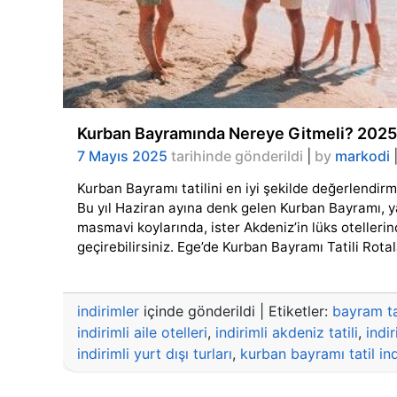
Kurban Bayramında Nereye Gitmeli? 2025 B
7 Mayıs 2025
tarihinde gönderildi
|
by
markodi
Kurban Bayramı tatilini en iyi şekilde değerlendirmek
Bu yıl Haziran ayına denk gelen Kurban Bayramı, yaz
masmavi koylarında, ister Akdeniz’in lüks otellerin
geçirebilirsiniz. Ege’de Kurban Bayramı Tatili Rota
indirimler
içinde gönderildi
|
Etiketler:
bayram tat
indirimli aile otelleri
,
indirimli akdeniz tatili
,
indir
indirimli yurt dışı turları
,
kurban bayramı tatil ind