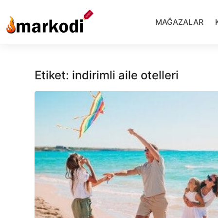
İçeriğe
geç
MAĞAZALAR
Etiket:
indirimli aile otelleri