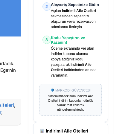
Alışveriş Sepetinize Gidin
2
Açılan
Indirimli Aile Otelleri
sekmesinden sepetinizi
oluşturun veya rezervasyon
adımlarına ilerleyin.
Kodu Yapıştırın ve
3
Kazanın!
Ödeme ekranında yer alan
indirim kuponu alanına
kopyaladığınız kodu
ırladık.
yapıştırarak
Indirimli Aile
 Ege’nin
Otelleri
indiriminden anında
yararlanın.
MARKODİ GÜVENCESİ
Sistemimizdeki tüm
Indirimli Aile
Otelleri
indirim kuponları günlük
iteleri
,
olarak test edilerek
güncellenmektedir.
r
,
Indirimli Aile Otelleri