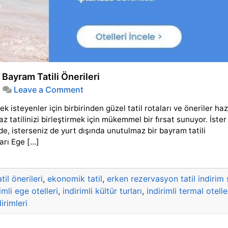
ayram Tatili Önerileri
on
|
Leave a Comment
Kurban
 isteyenler için birbirinden güzel tatil rotaları ve öneriler haz
Bayramında
Nereye
 tatilinizi birleştirmek için mükemmel bir fırsat sunuyor. İster
Gitmeli?
de, isterseniz de yurt dışında unutulmaz bir bayram tatili
2025
ları Ege […]
Bayram
Tatili
Önerileri
il önerileri
,
ekonomik tatil
,
erken rezervasyon tatil indirim s
imli ege otelleri
,
indirimli kültür turları
,
indirimli termal otelle
irimleri