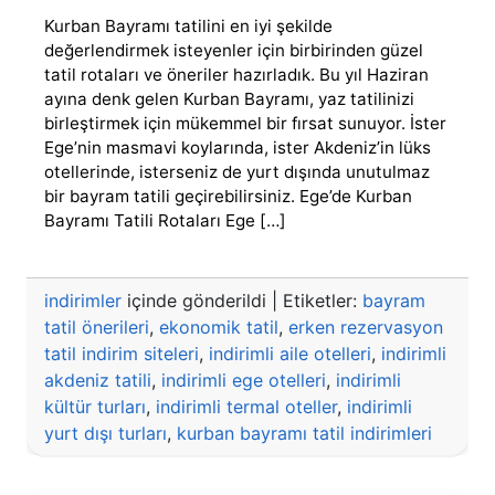
Kurban
Kurban Bayramı tatilini en iyi şekilde
Bayramında
Nereye
değerlendirmek isteyenler için birbirinden güzel
Gitmeli?
tatil rotaları ve öneriler hazırladık. Bu yıl Haziran
2025
ayına denk gelen Kurban Bayramı, yaz tatilinizi
Bayram
birleştirmek için mükemmel bir fırsat sunuyor. İster
Tatili
Ege’nin masmavi koylarında, ister Akdeniz’in lüks
Önerileri
otellerinde, isterseniz de yurt dışında unutulmaz
bir bayram tatili geçirebilirsiniz. Ege’de Kurban
Bayramı Tatili Rotaları Ege […]
indirimler
içinde gönderildi
|
Etiketler:
bayram
tatil önerileri
,
ekonomik tatil
,
erken rezervasyon
tatil indirim siteleri
,
indirimli aile otelleri
,
indirimli
akdeniz tatili
,
indirimli ege otelleri
,
indirimli
kültür turları
,
indirimli termal oteller
,
indirimli
yurt dışı turları
,
kurban bayramı tatil indirimleri