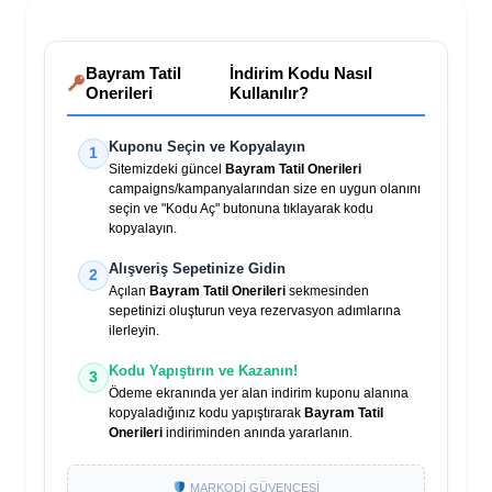
Bayram Tatil
İndirim Kodu Nasıl
Onerileri
Kullanılır?
Kuponu Seçin ve Kopyalayın
1
Sitemizdeki güncel
Bayram Tatil Onerileri
campaigns/kampanyalarından size en uygun olanını
seçin ve "Kodu Aç" butonuna tıklayarak kodu
kopyalayın.
Alışveriş Sepetinize Gidin
2
Açılan
Bayram Tatil Onerileri
sekmesinden
sepetinizi oluşturun veya rezervasyon adımlarına
ilerleyin.
Kodu Yapıştırın ve Kazanın!
3
Ödeme ekranında yer alan indirim kuponu alanına
kopyaladığınız kodu yapıştırarak
Bayram Tatil
Onerileri
indiriminden anında yararlanın.
MARKODİ GÜVENCESİ