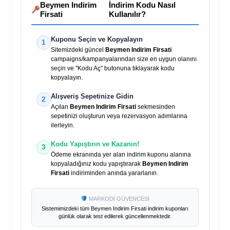
Beymen Indirim
İndirim Kodu Nasıl
Firsati
Kullanılır?
Kuponu Seçin ve Kopyalayın
1
Sitemizdeki güncel
Beymen Indirim Firsati
campaigns/kampanyalarından size en uygun olanını
seçin ve "Kodu Aç" butonuna tıklayarak kodu
kopyalayın.
Alışveriş Sepetinize Gidin
2
Açılan
Beymen Indirim Firsati
sekmesinden
sepetinizi oluşturun veya rezervasyon adımlarına
ilerleyin.
Kodu Yapıştırın ve Kazanın!
3
Ödeme ekranında yer alan indirim kuponu alanına
kopyaladığınız kodu yapıştırarak
Beymen Indirim
Firsati
indiriminden anında yararlanın.
MARKODİ GÜVENCESİ
Sistemimizdeki tüm
Beymen Indirim Firsati
indirim kuponları
günlük olarak test edilerek güncellenmektedir.