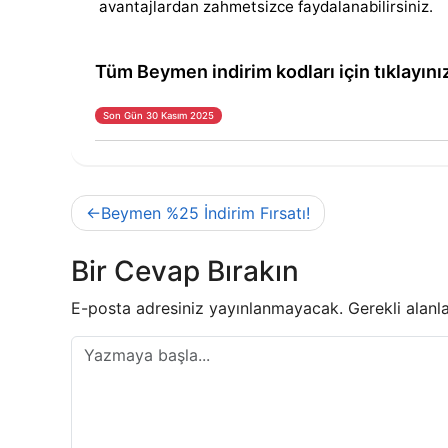
avantajlardan zahmetsizce faydalanabilirsiniz.
Tüm Beymen indirim kodları için tıklayını
Son Gün 30 Kasım 2025
Yazı
Beymen %25 İndirim Fırsatı!
gezinmesi
Bir Cevap Bırakın
E-posta adresiniz yayınlanmayacak.
Gerekli alanl