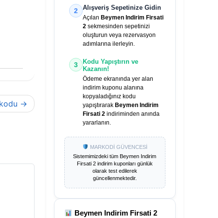
Alışveriş Sepetinize Gidin
2
Açılan
Beymen Indirim Firsati
2
sekmesinden sepetinizi
oluşturun veya rezervasyon
adımlarına ilerleyin.
Kodu Yapıştırın ve
3
Kazanın!
Ödeme ekranında yer alan
indirim kuponu alanına
kopyaladığınız kodu
 kodu
yapıştırarak
Beymen Indirim
Firsati 2
indiriminden anında
yararlanın.
MARKODİ GÜVENCESİ
Sistemimizdeki tüm
Beymen Indirim
Firsati 2
indirim kuponları günlük
olarak test edilerek
güncellenmektedir.
Beymen Indirim Firsati 2