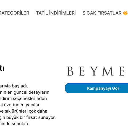
KATEGORILER
TATIL INDIRIMLERI
SICAK FIRSATLAR
tı
rıyla başladı.
Kampanyayı Gör
ın en güncel detaylarını
indirim seçeneklerinden
si üzerinden yapılan
ve şık ürünleri çok daha
çin büyük bir fırsat sunuyor.
minde sunulan