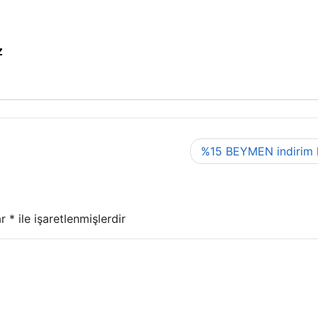
z
%15 BEYMEN indirim
ar
*
ile işaretlenmişlerdir