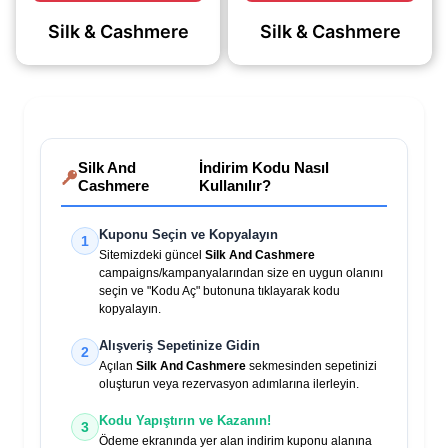
alışverişlerde %20
indirim fırsatı sizi
Silk & Cashmere
Silk & Cashmere
indirim sağlayan kupon
bekliyor..
kodu.
Silk And
İndirim Kodu Nasıl
Cashmere
Kullanılır?
Kuponu Seçin ve Kopyalayın
1
Sitemizdeki güncel
Silk And Cashmere
campaigns/kampanyalarından size en uygun olanını
seçin ve "Kodu Aç" butonuna tıklayarak kodu
kopyalayın.
Alışveriş Sepetinize Gidin
2
Açılan
Silk And Cashmere
sekmesinden sepetinizi
oluşturun veya rezervasyon adımlarına ilerleyin.
Kodu Yapıştırın ve Kazanın!
3
Ödeme ekranında yer alan indirim kuponu alanına