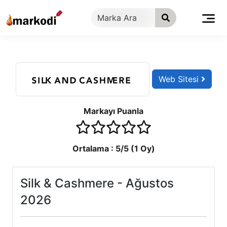
İçeriğe
geç
Web Sitesi
Markayı Puanla
1 stars
2 stars
3 stars
4 stars
5 stars
Ortalama :
5
/5 (
1
Oy)
Silk & Cashmere - Ağustos
2026