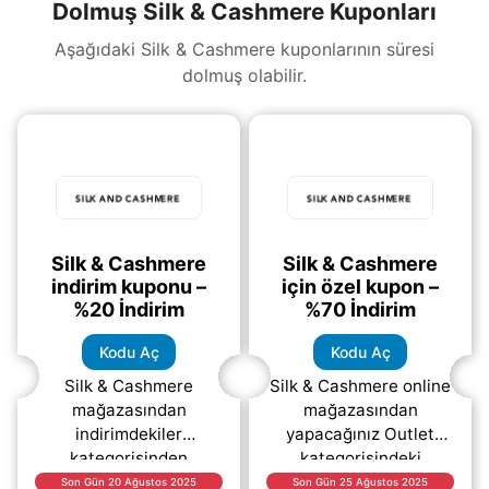
Dolmuş Silk & Cashmere Kuponları
Aşağıdaki Silk & Cashmere kuponlarının süresi
dolmuş olabilir.
Silk & Cashmere
Silk & Cashmere
indirim kuponu –
için özel kupon –
%20 İndirim
%70 İndirim
Kodu Aç
Kodu Aç
Silk & Cashmere
Silk & Cashmere online
mağazasından
mağazasından
indirimdekiler
yapacağınız Outlet
kategorisinden
kategorisindeki
yapacağınız
ürünlerde %70 varan
Son Gün 20 Ağustos 2025
Son Gün 25 Ağustos 2025