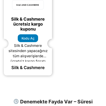
Silk & Cashmere
ücretsiz kargo
kuponu
Kodu Aç
Silk & Cashmere
sitesinden yapacağınız
tüm alışverişlerde
ücretsiz kargo fırsatı
sunan kupon kodu.
Silk & Cashmere
Denemekte Fayda Var – Süresi