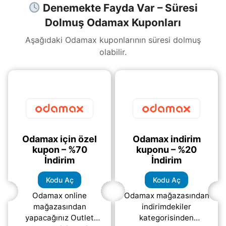
Denemekte Fayda Var – Süresi
Dolmuş Odamax Kuponları
Aşağıdaki Odamax kuponlarının süresi dolmuş
olabilir.
Odamax için özel
Odamax indirim
kupon – %70
kuponu – %20
İndirim
İndirim
Kodu Aç
Kodu Aç
Odamax online
Odamax mağazasından
mağazasından
indirimdekiler
yapacağınız Outlet
kategorisinden