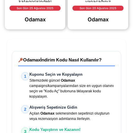
kategorisindeki
yapacağınız
ürünlerde %70 varan
alışverişlerde %20
Son Gün 25 Ağustos 2025
Son Gün 20 Ağustos 2025
indirim fırsatı sizi
indirim sağlayan kupon
Odamax
Odamax
bekliyor..
kodu.
Odamax
İndirim Kodu Nasıl Kullanılır?
Kuponu Seçin ve Kopyalayın
1
Sitemizdeki güncel
Odamax
campaigns/kampanyalarından size en uygun olanını
seçin ve "Kodu Aç" butonuna tıklayarak kodu
kopyalayın.
Alışveriş Sepetinize Gidin
2
Açılan
Odamax
sekmesinden sepetinizi oluşturun
veya rezervasyon adımlarına ilerleyin.
Kodu Yapıştırın ve Kazanın!
3