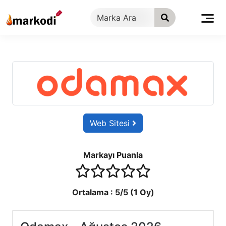
İçeriğe
geç
Web Sitesi
Markayı Puanla
1 stars
2 stars
3 stars
4 stars
5 stars
Ortalama :
5
/5 (
1
Oy)