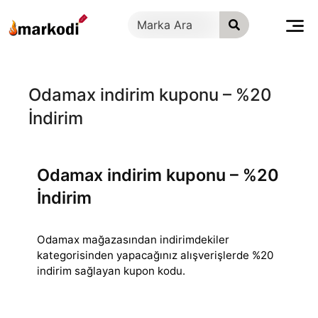
İçeriğe
geç
Odamax indirim kuponu – %20
İndirim
Odamax indirim kuponu – %20
İndirim
Odamax mağazasından indirimdekiler
kategorisinden yapacağınız alışverişlerde %20
indirim sağlayan kupon kodu.