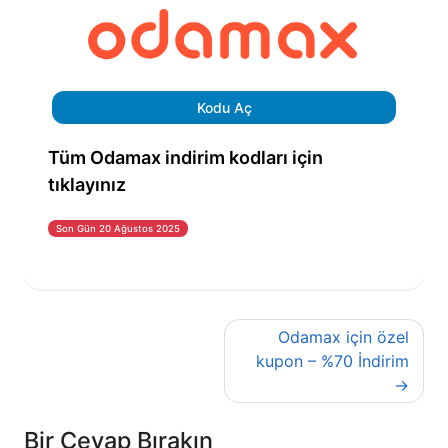
Kodu Aç
Tüm Odamax indirim kodları için
tıklayınız
Son Gün 20 Ağustos 2025
Yazı
Odamax için özel
gezinmesi
kupon – %70 İndirim
Bir Cevap Bırakın