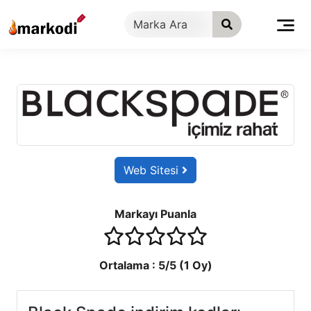
İçeriğe
geç
Web Sitesi
Markayı Puanla
1 stars
2 stars
3 stars
4 stars
5 stars
Ortalama :
5
/5 (
1
Oy)