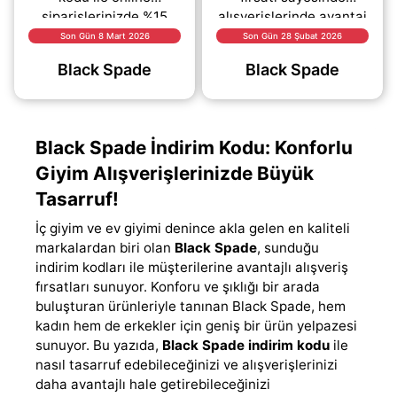
siparişlerinizde %15
alışverişlerinde avantaj
indirim fırsatını
yakalayabilirsin.
Son Gün 8 Mart 2026
Son Gün 28 Şubat 2026
yakalayabilirsiniz.
Yukarıda yer alan kodu
Black Spade
Black Spade
Sepetinizi
aç seçeneğine
oluşturduktan sonra
tıklayarak kuponu
ödeme
(daha&helliip;)
(daha&helliip;)
Black Spade İndirim Kodu: Konforlu
Giyim Alışverişlerinizde Büyük
Tasarruf!
İç giyim ve ev giyimi denince akla gelen en kaliteli
markalardan biri olan
Black Spade
, sunduğu
indirim kodları ile müşterilerine avantajlı alışveriş
fırsatları sunuyor. Konforu ve şıklığı bir arada
buluşturan ürünleriyle tanınan Black Spade, hem
kadın hem de erkekler için geniş bir ürün yelpazesi
sunuyor. Bu yazıda,
Black Spade indirim kodu
ile
nasıl tasarruf edebileceğinizi ve alışverişlerinizi
daha avantajlı hale getirebileceğinizi