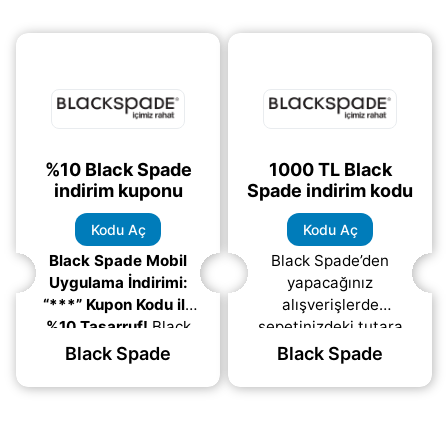
%10 Black Spade
1000 TL Black
indirim kuponu
Spade indirim kodu
Kodu Aç
Kodu Aç
Black Spade Mobil
Black Spade’den
Uygulama İndirimi:
yapacağınız
“***” Kupon Kodu ile
alışverişlerde
%10 Tasarruf!
Black
sepetinizdeki tutara
Spade’den yapacağınız
göre değişen indirim
Black Spade
Black Spade
alışverişlerde, iç giyim
fırsatlarından
kategorisindeki
yararlanabilirsiniz!
ürünlerde
İndirim kodu girmenize
(daha&helliip;)
gerek kalmadan,