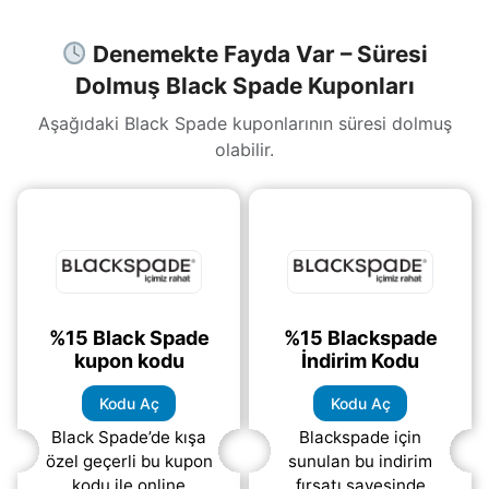
(daha&helliip;)
Denemekte Fayda Var – Süresi
Dolmuş Black Spade Kuponları
Aşağıdaki Black Spade kuponlarının süresi dolmuş
olabilir.
%15 Black Spade
%15 Blackspade
kupon kodu
İndirim Kodu
Kodu Aç
Kodu Aç
Black Spade’de kışa
Blackspade için
özel geçerli bu kupon
sunulan bu indirim
kodu ile online
fırsatı sayesinde