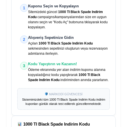
Kuponu Seçin ve Kopyalayın
1
Sitemizdeki güncel
1000 Tl Black Spade Indirim
Kodu
campaigns/kampanyalarından size en uygun
olanını seçin ve "Kodu Aç" butonuna tıklayarak kodu
kopyalayın.
Alışveriş Sepetinize Gidin
2
Açılan
1000 Tl Black Spade Indirim Kodu
sekmesinden sepetinizi oluşturun veya rezervasyon
adımlarına ilerleyin.
Kodu Yapıştırın ve Kazanın!
3
Ödeme ekranında yer alan indirim kuponu alanına
kopyaladığınız kodu yapıştırarak
1000 Tl Black
Spade Indirim Kodu
indiriminden anında yararlanın.
MARKODİ GÜVENCESİ
Sistemimizdeki tüm
1000 Tl Black Spade Indirim Kodu
indirim
kuponları günlük olarak test edilerek güncellenmektedir.
1000 Tl Black Spade Indirim Kodu