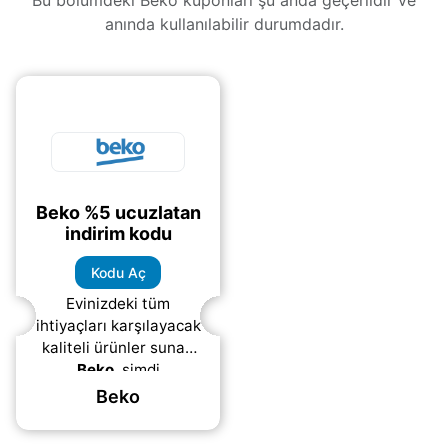
anında kullanılabilir durumdadır.
Beko %5 ucuzlatan
indirim kodu
Kodu Aç
Evinizdeki tüm
ihtiyaçları karşılayacak
kaliteli ürünler sunan
Beko
, şimdi
alışverişinizi çok daha
Beko
avantajlı hale getiriyor.
“BEKO5”
indirim kodu