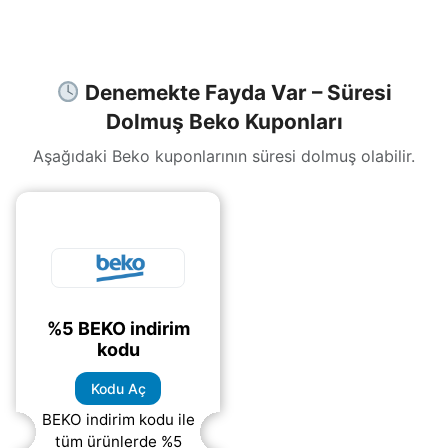
ile
tüm
(daha&helliip;)
Denemekte Fayda Var – Süresi
Dolmuş Beko Kuponları
Aşağıdaki Beko kuponlarının süresi dolmuş olabilir.
%5 BEKO indirim
kodu
Kodu Aç
BEKO indirim kodu ile
tüm ürünlerde %5