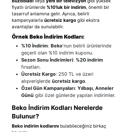
buzdolabı
veya
yeni bir televizyon
gibi yüksek
fiyatlı ürünlerde
%10’luk bir indirim
, önemli bir
tasarruf anlamına gelir. Ayrıca, belirli
kampanyalarla
ücretsiz kargo
gibi ekstra
avantajlar da sunulabilir.
Örnek Beko İndirim Kodları:
%10 İndirim
:
Beko
'nun belirli ürünlerinde
geçerli olan %10 indirim kuponu.
Sezon Sonu İndirimleri
:
%20 indirim
fırsatları.
Ücretsiz Kargo
: 250 TL ve üzeri
alışverişlerde
ücretsiz kargo
.
Özel Gün Kampanyaları
:
Yılbaşı, Anneler
Günü
gibi özel günlerde yapılan indirimler.
Beko İndirim Kodları Nerelerde
Bulunur?
Beko indirim kodlarını
bulabileceğiniz birkaç