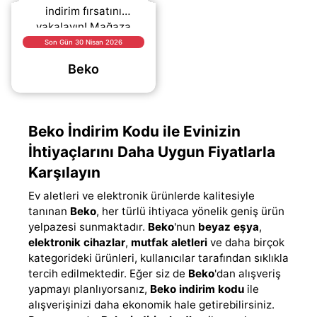
indirim fırsatını
yakalayın! Mağaza
genelinde geçerli
Son Gün 30 Nisan 2026
kampanya sayesinde
Beko
alışverişinizi daha
avantajlı
tamamlayabilirsiniz.
Beko İndirim Kodu ile Evinizin
İhtiyaçlarını Daha Uygun Fiyatlarla
Karşılayın
Ev aletleri ve elektronik ürünlerde kalitesiyle
tanınan
Beko
, her türlü ihtiyaca yönelik geniş ürün
yelpazesi sunmaktadır.
Beko
'nun
beyaz eşya
,
elektronik cihazlar
,
mutfak aletleri
ve daha birçok
kategorideki ürünleri, kullanıcılar tarafından sıklıkla
tercih edilmektedir. Eğer siz de
Beko
'dan alışveriş
yapmayı planlıyorsanız,
Beko indirim kodu
ile
alışverişinizi daha ekonomik hale getirebilirsiniz.