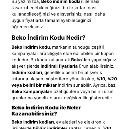
Bu yazımızda,
Beko indirim kodları
ile nasıl
tasarruf edebileceğinizi, bu fırsatları nasıl
kullanabileceğinizi ve alışverişinizi nasıl daha
uygun fiyatlarla tamamlayabileceğinizi
öğreneceksiniz.
Beko İndirim Kodu Nedir?
Beko indirim kodu
, markanın sunduğu çeşitli
kampanyalar aracılığıyla elde edilebilen bir kupon
kodudur. Bu kodu kullanarak
Beko
’dan yapacağınız
alışverişlerde
indirimli fiyatlarla
ürün alabilirsiniz.
İndirim kodları
, genellikle belirli bir alışveriş
tutarına ulaşan müşterilere yönelik olup,
%10, %20
veya belirli bir miktar
indirim sunabilir. Ayrıca, bazı
Beko kampanyaları
özel günlere veya belirli ürün
gruplarına yönelik olarak değişkenlik gösterebilir.
Beko İndirim Kodu ile Neler
Kazanabilirsiniz?
Beko indirim kodları
, ev aletleri ve elektronik
ürünlerde
büyük indirimler
sağlar. Örneğin,
%10