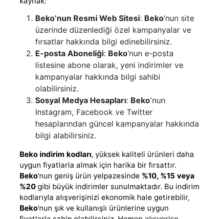
kaynak:
Beko’nun Resmi Web Sitesi
:
Beko
’nun site
üzerinde düzenlediği özel kampanyalar ve
fırsatlar hakkında bilgi edinebilirsiniz.
E-posta Aboneliği
:
Beko
’nun e-posta
listesine abone olarak, yeni indirimler ve
kampanyalar hakkında bilgi sahibi
olabilirsiniz.
Sosyal Medya Hesapları
:
Beko
'nun
Instagram, Facebook ve Twitter
hesaplarından güncel kampanyalar hakkında
bilgi alabilirsiniz.
Beko indirim kodları
, yüksek kaliteli ürünleri daha
uygun fiyatlarla almak için harika bir fırsattır.
Beko
'nun geniş ürün yelpazesinde
%10, %15 veya
%20
gibi büyük indirimler sunulmaktadır. Bu indirim
kodlarıyla alışverişinizi ekonomik hale getirebilir,
Beko
'nun şık ve kullanışlı ürünlerine uygun
fiyatlarla sahip olabilirsiniz. Hemen alışverişe