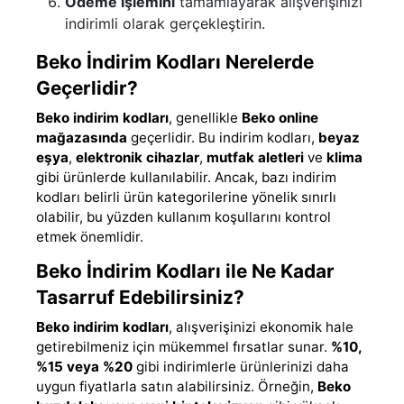
Ödeme işlemini
tamamlayarak alışverişinizi
indirimli olarak gerçekleştirin.
Beko İndirim Kodları Nerelerde
Geçerlidir?
Beko indirim kodları
, genellikle
Beko online
mağazasında
geçerlidir. Bu indirim kodları,
beyaz
eşya
,
elektronik cihazlar
,
mutfak aletleri
ve
klima
gibi ürünlerde kullanılabilir. Ancak, bazı indirim
kodları belirli ürün kategorilerine yönelik sınırlı
olabilir, bu yüzden kullanım koşullarını kontrol
etmek önemlidir.
Beko İndirim Kodları ile Ne Kadar
Tasarruf Edebilirsiniz?
Beko indirim kodları
, alışverişinizi ekonomik hale
getirebilmeniz için mükemmel fırsatlar sunar.
%10,
%15 veya %20
gibi indirimlerle ürünlerinizi daha
uygun fiyatlarla satın alabilirsiniz. Örneğin,
Beko