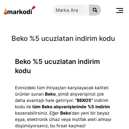
İçeriğe
geç
Beko %5 ucuzlatan indirim kodu
Beko %5 ucuzlatan indirim
kodu
Evinizdeki tüm ihtiyaçları karşılayacak kaliteli
ürünler sunan
Beko
, şimdi alışverişinizi çok
daha avantajlı hale getiriyor.
“BEKO5”
indirim
kodu ile
tüm
Beko alışverişlerinde
%5 indirim
kazanabilirsiniz. Eğer
Beko
‘dan yeni bir beyaz
eşya, elektronik cihaz veya mutfak aleti almayı
düşünüyorsanız, bu fırsat kaçmaz!