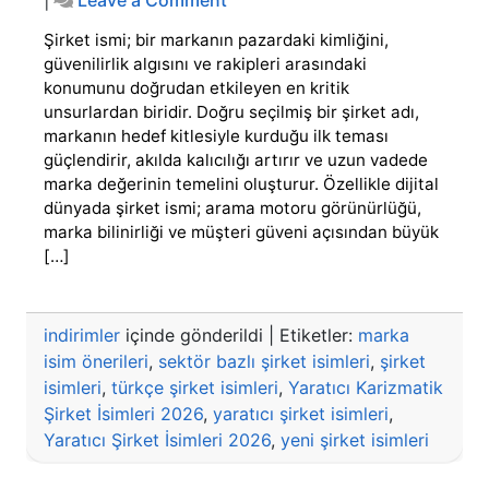
Yaratıcı
Şirket ismi; bir markanın pazardaki kimliğini,
Karizmatik
Şirket
güvenilirlik algısını ve rakipleri arasındaki
İsimleri
konumunu doğrudan etkileyen en kritik
2026
unsurlardan biridir. Doğru seçilmiş bir şirket adı,
markanın hedef kitlesiyle kurduğu ilk teması
güçlendirir, akılda kalıcılığı artırır ve uzun vadede
marka değerinin temelini oluşturur. Özellikle dijital
dünyada şirket ismi; arama motoru görünürlüğü,
marka bilinirliği ve müşteri güveni açısından büyük
[…]
indirimler
içinde gönderildi
|
Etiketler:
marka
isim önerileri
,
sektör bazlı şirket isimleri
,
şirket
isimleri
,
türkçe şirket isimleri
,
Yaratıcı Karizmatik
Şirket İsimleri 2026
,
yaratıcı şirket isimleri
,
Yaratıcı Şirket İsimleri 2026
,
yeni şirket isimleri