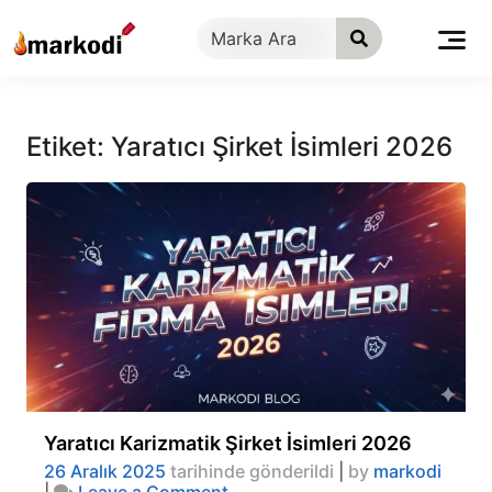
İçeriğe
geç
Etiket:
Yaratıcı Şirket İsimleri 2026
Yaratıcı Karizmatik Şirket İsimleri 2026
26 Aralık 2025
tarihinde gönderildi
|
by
markodi
on
|
Leave a Comment