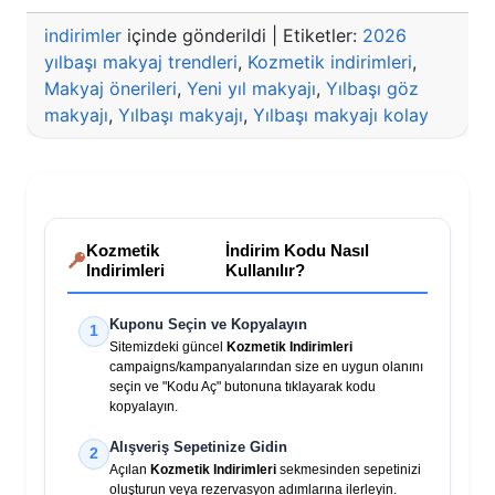
indirimler
içinde gönderildi
|
Etiketler:
2026
yılbaşı makyaj trendleri
,
Kozmetik indirimleri
,
Makyaj önerileri
,
Yeni yıl makyajı
,
Yılbaşı göz
makyajı
,
Yılbaşı makyajı
,
Yılbaşı makyajı kolay
Kozmetik
İndirim Kodu Nasıl
Indirimleri
Kullanılır?
Kuponu Seçin ve Kopyalayın
1
Sitemizdeki güncel
Kozmetik Indirimleri
campaigns/kampanyalarından size en uygun olanını
seçin ve "Kodu Aç" butonuna tıklayarak kodu
kopyalayın.
Alışveriş Sepetinize Gidin
2
Açılan
Kozmetik Indirimleri
sekmesinden sepetinizi
oluşturun veya rezervasyon adımlarına ilerleyin.