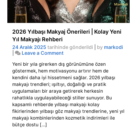
2026 Yılbaşı Makyaj Önerileri | Kolay Yeni
Yıl Makyajı Rehberi
24 Aralık 2025
tarihinde gönderildi
|
by
markodi
on
|
Leave a Comment
2026
Yeni bir yıla girerken dış görünümüne özen
Yılbaşı
Makyaj
göstermek, hem motivasyonu artırır hem de
Önerileri
kendini daha iyi hissetmeni sağlar. 2026 yılbaşı
|
makyajı trendleri; ışıltıyı, doğallığı ve pratik
Kolay
uygulamaları bir araya getirerek herkesin
Yeni
rahatlıkla uygulayabileceği stiller sunuyor. Bu
Yıl
kapsamlı rehberde yılbaşı makyajı kolay
Makyajı
Rehberi
fikirlerinden yılbaşı göz makyajı trendlerine, yeni yıl
makyajı kombinlerinden kozmetik indirimleri ile
bütçe dostu […]