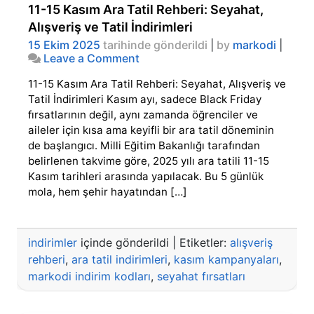
11-15 Kasım Ara Tatil Rehberi: Seyahat,
Alışveriş ve Tatil İndirimleri
15 Ekim 2025
tarihinde gönderildi
|
by
markodi
|
on
Leave a Comment
11-
11-15 Kasım Ara Tatil Rehberi: Seyahat, Alışveriş ve
15
Kasım
Tatil İndirimleri Kasım ayı, sadece Black Friday
Ara
fırsatlarının değil, aynı zamanda öğrenciler ve
Tatil
aileler için kısa ama keyifli bir ara tatil döneminin
Rehberi:
de başlangıcı. Milli Eğitim Bakanlığı tarafından
Seyahat,
belirlenen takvime göre, 2025 yılı ara tatili 11-15
Alışveriş
Kasım tarihleri arasında yapılacak. Bu 5 günlük
ve
Tatil
mola, hem şehir hayatından […]
İndirimleri
indirimler
içinde gönderildi
|
Etiketler:
alışveriş
rehberi
,
ara tatil indirimleri
,
kasım kampanyaları
,
markodi indirim kodları
,
seyahat fırsatları