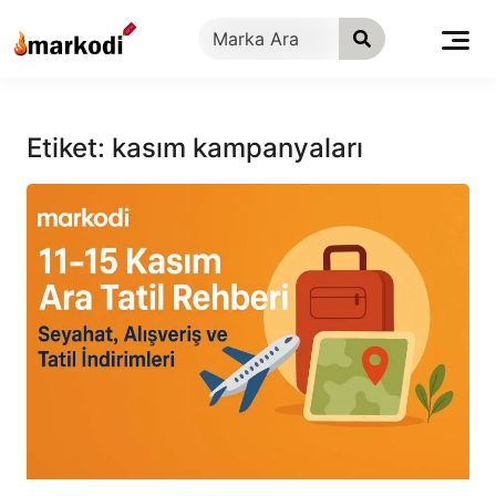
İçeriğe
geç
Etiket:
kasım kampanyaları