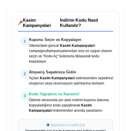
Kasim
İndirim Kodu Nasıl
Kampanyalari
Kullanılır?
Kuponu Seçin ve Kopyalayın
1
Sitemizdeki güncel
Kasim Kampanyalari
campaigns/kampanyalarından size en uygun olanını
seçin ve "Kodu Aç" butonuna tıklayarak kodu
kopyalayın.
Alışveriş Sepetinize Gidin
2
Açılan
Kasim Kampanyalari
sekmesinden sepetinizi
oluşturun veya rezervasyon adımlarına ilerleyin.
Kodu Yapıştırın ve Kazanın!
3
Ödeme ekranında yer alan indirim kuponu alanına
kopyaladığınız kodu yapıştırarak
Kasim
Kampanyalari
indiriminden anında yararlanın.
MARKODİ GÜVENCESİ
Sistemimizdeki tüm
Kasim Kampanyalari
indirim kuponları