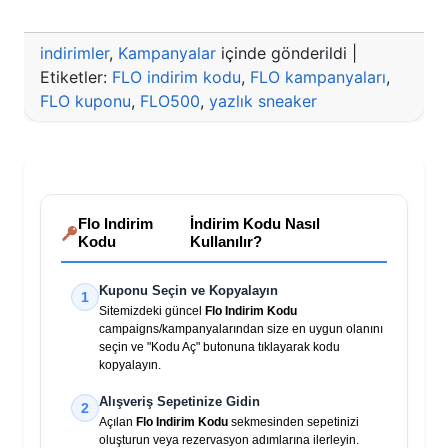
indirimler
,
Kampanyalar
içinde gönderildi
|
Etiketler:
FLO indirim kodu
,
FLO kampanyaları
,
FLO kuponu
,
FLO500
,
yazlık sneaker
Flo Indirim
İndirim Kodu Nasıl
Kodu
Kullanılır?
Kuponu Seçin ve Kopyalayın
1
Sitemizdeki güncel
Flo Indirim Kodu
campaigns/kampanyalarından size en uygun olanını
seçin ve "Kodu Aç" butonuna tıklayarak kodu
kopyalayın.
Alışveriş Sepetinize Gidin
2
Açılan
Flo Indirim Kodu
sekmesinden sepetinizi
oluşturun veya rezervasyon adımlarına ilerleyin.