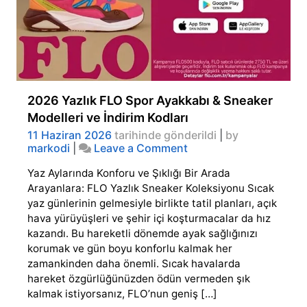
2026 Yazlık FLO Spor Ayakkabı & Sneaker
Modelleri ve İndirim Kodları
11 Haziran 2026
tarihinde gönderildi
|
by
on
markodi
|
Leave a Comment
2026
Yaz Aylarında Konforu ve Şıklığı Bir Arada
Yazlık
FLO
Arayanlara: FLO Yazlık Sneaker Koleksiyonu Sıcak
Spor
yaz günlerinin gelmesiyle birlikte tatil planları, açık
Ayakkabı
hava yürüyüşleri ve şehir içi koşturmacalar da hız
&
kazandı. Bu hareketli dönemde ayak sağlığınızı
Sneaker
korumak ve gün boyu konforlu kalmak her
Modelleri
zamankinden daha önemli. Sıcak havalarda
ve
İndirim
hareket özgürlüğünüzden ödün vermeden şık
Kodları
kalmak istiyorsanız, FLO’nun geniş […]