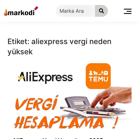
İçeriğe
geç
Etiket:
aliexpress vergi neden
yüksek