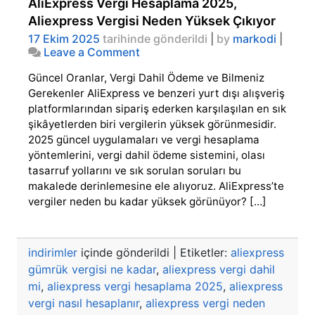
AliExpress Vergi Hesaplama 2025,
Aliexpress Vergisi Neden Yüksek Çıkıyor
17 Ekim 2025
tarihinde gönderildi
|
by
markodi
|
on
Leave a Comment
AliExpress
Güncel Oranlar, Vergi Dahil Ödeme ve Bilmeniz
Vergi
Hesaplama
Gerekenler AliExpress ve benzeri yurt dışı alışveriş
2025,
platformlarından sipariş ederken karşılaşılan en sık
Aliexpress
şikâyetlerden biri vergilerin yüksek görünmesidir.
Vergisi
2025 güncel uygulamaları ve vergi hesaplama
Neden
yöntemlerini, vergi dahil ödeme sistemini, olası
Yüksek
tasarruf yollarını ve sık sorulan soruları bu
Çıkıyor
makalede derinlemesine ele alıyoruz. AliExpress’te
vergiler neden bu kadar yüksek görünüyor? […]
indirimler
içinde gönderildi
|
Etiketler:
aliexpress
gümrük vergisi ne kadar
,
aliexpress vergi dahil
mi
,
aliexpress vergi hesaplama 2025
,
aliexpress
vergi nasıl hesaplanır
,
aliexpress vergi neden