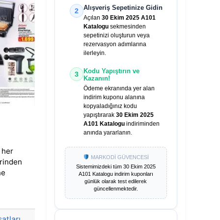
Alışveriş Sepetinize Gidin
2
Açılan
30 Ekim 2025 A101
Katalogu
sekmesinden
sepetinizi oluşturun veya
rezervasyon adımlarına
ilerleyin.
Kodu Yapıştırın ve
3
Kazanın!
Ödeme ekranında yer alan
indirim kuponu alanına
kopyaladığınız kodu
yapıştırarak
30 Ekim 2025
A101 Katalogu
indiriminden
anında yararlanın.
 her
MARKODİ GÜVENCESİ
erinden
Sistemimizdeki tüm
30 Ekim 2025
ne
A101 Katalogu
indirim kuponları
günlük olarak test edilerek
güncellenmektedir.
satları
,