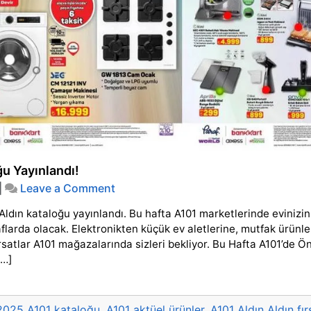
u Yayınlandı!
on
|
Leave a Comment
30
ldın kataloğu yayınlandı. Bu hafta A101 marketlerinde evinizin
Ekim
2025
 raflarda olacak. Elektronikten küçük ev aletlerine, mutfak ürünl
A101
rsatlar A101 mağazalarında sizleri bekliyor. Bu Hafta A101’de Ö
Aktüel
[…]
Ürünler
Kataloğu
Yayınlandı!
2025 A101 kataloğu
,
A101 aktüel ürünler
,
A101 Aldın Aldın fır