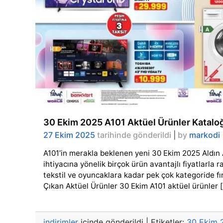
30 Ekim 2025 A101 Aktüel Ürünler Kataloğ
27 Ekim 2025
tarihinde gönderildi
|
by
markodi
A101’in merakla beklenen yeni 30 Ekim 2025 Aldın A
ihtiyacına yönelik birçok ürün avantajlı fiyatlarla
tekstil ve oyuncaklara kadar pek çok kategoride fı
Çıkan Aktüel Ürünler 30 Ekim A101 aktüel ürünler 
indirimler
içinde gönderildi
|
Etiketler:
30 Ekim 