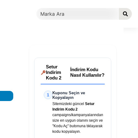
Setur
İndirim Kodu
Indirim
Nasıl Kullanılır?
Kodu 2
Kuponu Seçin ve
1
Kopyalayın
Sitemizdeki güncel
Setur
Indirim Kodu 2
campaigns/kampanyalarından
size en uygun olanını seçin ve
"Kodu Aç" butonuna tıklayarak
kodu kopyalayın.