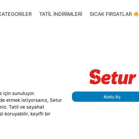
KATEGORILER
TATIL INDIRIMLERI
SICAK FIRSATLAR
re için sunuluyor.
Kodu Aç
de etmek istiyorsanız, Setur
iz. Tatil ve seyahat
 koruyabilir, keyifli bir