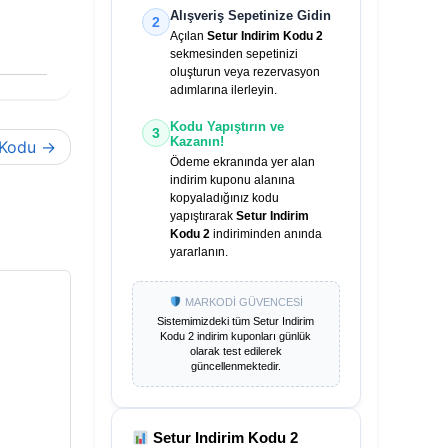
Alışveriş Sepetinize Gidin
2
Açılan
Setur Indirim Kodu 2
sekmesinden sepetinizi
oluşturun veya rezervasyon
adımlarına ilerleyin.
Kodu Yapıştırın ve
3
Kazanın!
 Kodu
Ödeme ekranında yer alan
indirim kuponu alanına
kopyaladığınız kodu
yapıştırarak
Setur Indirim
Kodu 2
indiriminden anında
yararlanın.
MARKODİ GÜVENCESİ
Sistemimizdeki tüm
Setur Indirim
Kodu 2
indirim kuponları günlük
olarak test edilerek
güncellenmektedir.
Setur Indirim Kodu 2