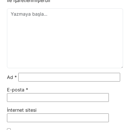
ile işaretlenmişlerdir
Ad
*
E-posta
*
İnternet sitesi