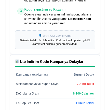
oluşturun veya rezervasyon adımlarına ilerleyin.
Kodu Yapıştırın ve Kazanın!
3
Ödeme ekranında yer alan indirim kuponu alanına
kopyaladığınız kodu yapıştırarak
Ltb Indirim Kodu
indiriminden anında yararlanın.
MARKODİ GÜVENCESİ
Sistemimizdeki tüm
Ltb Indirim Kodu
indirim kuponları günlük
olarak test edilerek güncellenmektedir.
Ltb Indirim Kodu
Kampanya Detayları
Kampanya Açıklaması
Durum / Detay
Aktif Kampanya ve Kupon Sayısı
2 Aktif Teklif
Doğrulama Oranı
%100 Çalışıyor
En Popüler Fırsat
Günün Teklifi