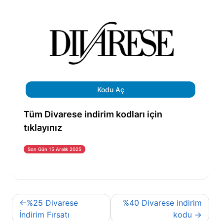
Kodu Aç
Tüm Divarese indirim kodları için
tıklayınız
Son Gün 15 Aralık 2025
Yazı
%25 Divarese
%40 Divarese indirim
gezinmesi
İndirim Fırsatı
kodu