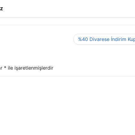
ız
%40 Divarese İndirim Ku
ar
*
ile işaretlenmişlerdir