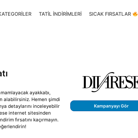
KATEGORILER
TATIL INDIRIMLERI
SICAK FIRSATLAR
tı
 tamamlayacak ayakkabı,
n alabilirsiniz. Hemen şimdi
 detaylarını inceleyebilir
Kampanyayı Gör
rese internet sitesinden
ndirim fırsatını kaçırmayın.
ğerlendirin!