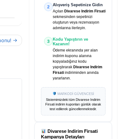
Alışveriş Sepetinize Gidin
2
Açılan
Divarese Indirim Firsati
sekmesinden sepetinizi
oluşturun veya rezervasyon
adımlarına ilerleyin.
Kodu Yapıştırın ve
ponu!
3
Kazanın!
Ödeme ekranında yer alan
indirim kuponu alanına
kopyaladığınız kodu
yapıştırarak
Divarese Indirim
Firsati
indiriminden anında
yararlanın.
MARKODİ GÜVENCESİ
Sistemimizdeki tüm
Divarese Indirim
Firsati
indirim kuponları günlük olarak
test edilerek güncellenmektedir.
Divarese Indirim Firsati
Kampanya Detayları