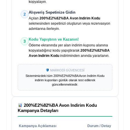
kopyalayın.
Alışveriş Sepetinize Gidin
2
Açılan
200%E2%82%BA Avon Indirim Kodu
sekmesinden sepetinizi oluşturun veya rezervasyon
adımlarına ilerleyin.
Kodu Yapıştırın ve Kazanın!
3
Ödeme ekranında yer alan indirim kuponu alanına
kopyaladığınız kodu yapıştırarak
200%E2%82%BA
Avon Indirim Kodu
indiriminden anında yararlanın.
MARKODİ GÜVENCESİ
Sistemimizdeki tüm
200%E2%82%BA Avon Indirim Kodu
indirim kuponları günlük olarak test edilerek
güncellenmektedir.
200%E2%82%BA Avon Indirim Kodu
Kampanya Detayları
Kampanya Açıklaması
Durum / Detay