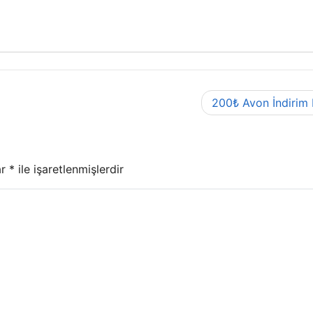
200₺ Avon İndirim
ar
*
ile işaretlenmişlerdir