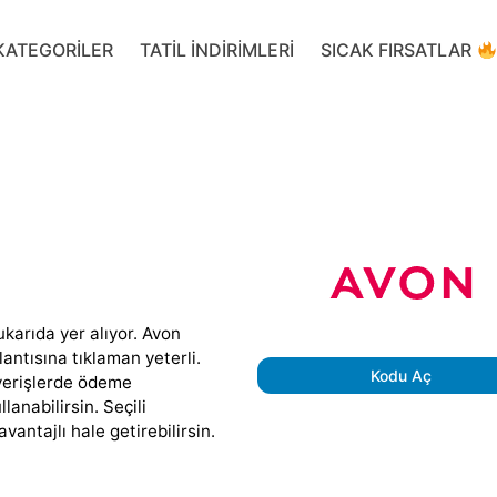
KATEGORILER
TATIL INDIRIMLERI
SICAK FIRSATLAR
ukarıda yer alıyor. Avon
ntısına tıklaman yeterli.
Kodu Aç
verişlerde ödeme
anabilirsin. Seçili
vantajlı hale getirebilirsin.