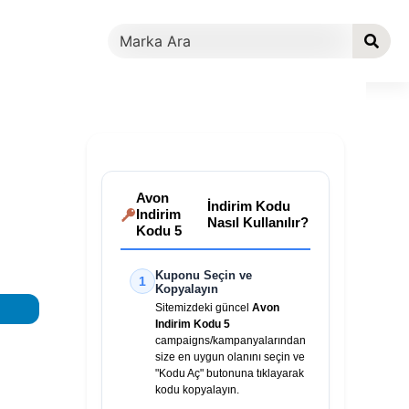
Avon
İndirim Kodu
Indirim
Nasıl Kullanılır?
Kodu 5
Kuponu Seçin ve
1
Kopyalayın
Sitemizdeki güncel
Avon
Indirim Kodu 5
campaigns/kampanyalarından
size en uygun olanını seçin ve
"Kodu Aç" butonuna tıklayarak
kodu kopyalayın.