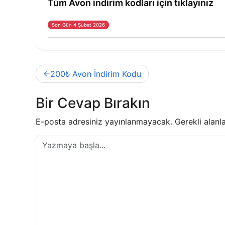
Tüm Avon indirim kodları için tıklayınız
Son Gün 4 Şubat 2026
Yazı
200₺ Avon İndirim Kodu
gezinmesi
Bir Cevap Bırakın
E-posta adresiniz yayınlanmayacak.
Gerekli alanl