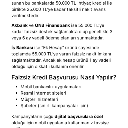
sunan bu bankalarda 50.000 TL ihtiyaç kredisi ile
birlikte 25.000 TL’ye kadar taksitli nakit avans
verilmektedir.
Akbank
ve
QNB Finansbank
ise 55.000 TL’ye
kadar faizsiz destek sağlamakta olup genellikle 3
veya 6 ay vadeli ödeme planları sunmaktadır.
İş Bankası
ise “Ek Hesap” ürünü sayesinde
toplamda 55.000 TL’ye varan faizsiz nakit imkanı
sağlamaktadır. Ancak ek hesap ürünü 1 ay vadeli
olduğu için dikkatli kullanım önerilir.
Faizsiz Kredi Başvurusu Nasıl Yapılır?
Mobil bankacılık uygulamaları
Resmi internet siteleri
Müşteri hizmetleri
Şubeler (sınırlı kampanyalar için)
Kampanyaların çoğu
dijital başvurulara özel
olduğu için mobil uygulama kullanmanız tavsiye