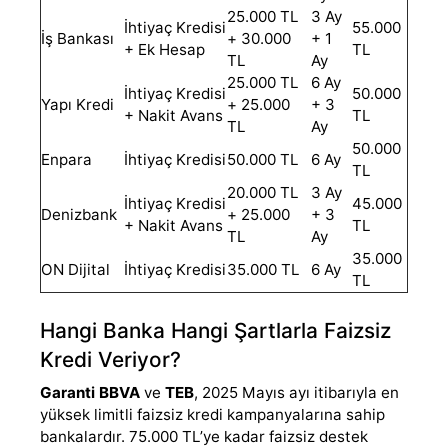
25.000 TL
3 Ay
İhtiyaç Kredisi
55.000
İş Bankası
+ 30.000
+ 1
+ Ek Hesap
TL
TL
Ay
25.000 TL
6 Ay
İhtiyaç Kredisi
50.000
Yapı Kredi
+ 25.000
+ 3
+ Nakit Avans
TL
TL
Ay
50.000
Enpara
İhtiyaç Kredisi
50.000 TL
6 Ay
TL
20.000 TL
3 Ay
İhtiyaç Kredisi
45.000
Denizbank
+ 25.000
+ 3
+ Nakit Avans
TL
TL
Ay
35.000
ON Dijital
İhtiyaç Kredisi
35.000 TL
6 Ay
TL
Hangi Banka Hangi Şartlarla Faizsiz
Kredi Veriyor?
Garanti BBVA
ve
TEB
, 2025 Mayıs ayı itibarıyla en
yüksek limitli faizsiz kredi kampanyalarına sahip
bankalardır. 75.000 TL’ye kadar faizsiz destek