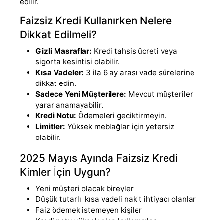
edilir.
Faizsiz Kredi Kullanırken Nelere
Dikkat Edilmeli?
Gizli Masraflar:
Kredi tahsis ücreti veya
sigorta kesintisi olabilir.
Kısa Vadeler:
3 ila 6 ay arası vade sürelerine
dikkat edin.
Sadece Yeni Müşterilere:
Mevcut müşteriler
yararlanamayabilir.
Kredi Notu:
Ödemeleri geciktirmeyin.
Limitler:
Yüksek meblağlar için yetersiz
olabilir.
2025 Mayıs Ayında Faizsiz Kredi
Kimler İçin Uygun?
Yeni müşteri olacak bireyler
Düşük tutarlı, kısa vadeli nakit ihtiyacı olanlar
Faiz ödemek istemeyen kişiler