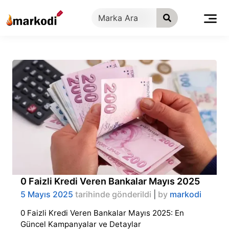
İçeriğe
geç
0 Faizli Kredi Veren Bankalar Mayıs 2025
5 Mayıs 2025
tarihinde gönderildi
|
by
markodi
0 Faizli Kredi Veren Bankalar Mayıs 2025: En
Güncel Kampanyalar ve Detaylar