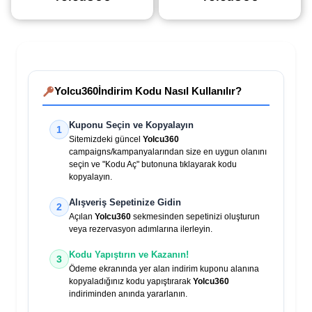
kiralama işlemlerinde
alan kupon kodunu
%85’e varan
kullanarak kiralama
(daha&helliip;)
(daha&helliip;)
Yolcu360
İndirim Kodu Nasıl Kullanılır?
Kuponu Seçin ve Kopyalayın
1
Sitemizdeki güncel
Yolcu360
campaigns/kampanyalarından size en uygun olanını
seçin ve "Kodu Aç" butonuna tıklayarak kodu
kopyalayın.
Alışveriş Sepetinize Gidin
2
Açılan
Yolcu360
sekmesinden sepetinizi oluşturun
veya rezervasyon adımlarına ilerleyin.
Kodu Yapıştırın ve Kazanın!
3
Ödeme ekranında yer alan indirim kuponu alanına
kopyaladığınız kodu yapıştırarak
Yolcu360
indiriminden anında yararlanın.