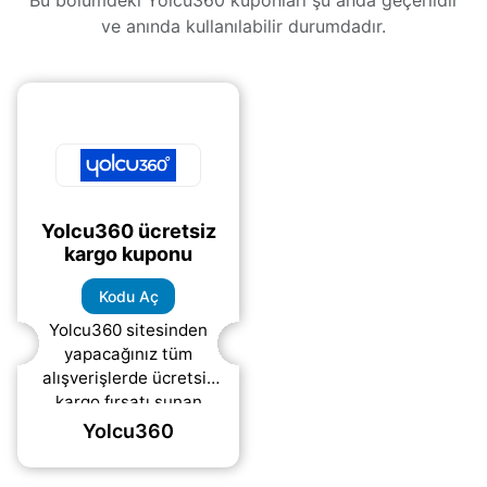
Bu bölümdeki Yolcu360 kuponları şu anda geçerlidir
ve anında kullanılabilir durumdadır.
Yolcu360 ücretsiz
kargo kuponu
Kodu Aç
Yolcu360 sitesinden
yapacağınız tüm
alışverişlerde ücretsiz
kargo fırsatı sunan
kupon kodu.
Yolcu360