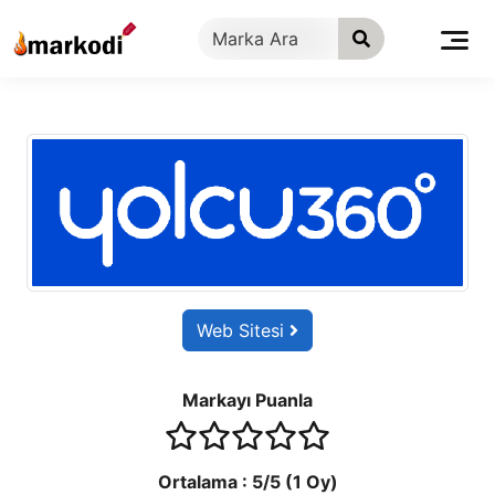
İçeriğe
geç
Web Sitesi
Markayı Puanla
1 stars
2 stars
3 stars
4 stars
5 stars
Ortalama :
5
/5 (
1
Oy)