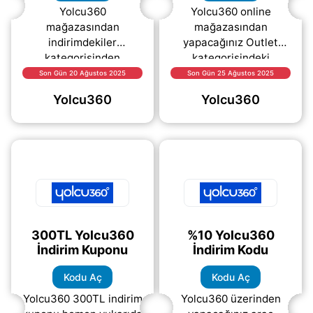
Yolcu360
Yolcu360 online
mağazasından
mağazasından
indirimdekiler
yapacağınız Outlet
kategorisinden
kategorisindeki
yapacağınız
ürünlerde %70 varan
Son Gün 20 Ağustos 2025
Son Gün 25 Ağustos 2025
alışverişlerde %20
indirim fırsatı sizi
Yolcu360
Yolcu360
indirim sağlayan kupon
bekliyor..
kodu.
300TL Yolcu360
%10 Yolcu360
İndirim Kuponu
İndirim Kodu
Kodu Aç
Kodu Aç
Yolcu360 300TL indirim
Yolcu360 üzerinden