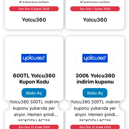
Kampanyadan
Kampanyadan
yararlanmak için hemen
yararlanmak için hemen
Son Gün 8 Şubat 2026
Son Gün 7 Şubat 2026
“kodu aç” bağlantısına
“kodu aç” bağlantısına
Yolcu360
Yolcu360
tıklayarak indirim
tıklayarak indirim
kodunu alabilir
kodunu alabilir
(daha&helliip;)
(daha&helliip;)
600TL Yolcu360
300₺ Yolcu360
Kupon Kodu
indirim kuponu
Kodu Aç
Kodu Aç
Yolcu360 300TL indirim
Yolcu360 300TL indirim
kuponu yukarıda yer
kuponu yukarıda yer
alıyor. Hemen şimdi
alıyor. Hemen şimdi
**“KODU AÇ”**
**“KODU AÇ”**
butonuna tıklayarak
bağlantısına tıklayarak
Son Gün 31 Aralık 2025
Son Gün 31 Aralık 2025