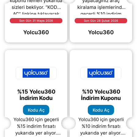
kuponu hemen yukarıda
yapacağınız araç
sizleri bekliyor. “KODU
kiralama işlemlerinde
AÇ” linkine tıklayarak
geçerli %10 indirim
kampanya kodunu
fırsatı sizleri bekliyor.
Son Gün 31 Mayıs 2026
Son Gün 28 Şubat 2026
kolayca alabilir ve
Yukarıda yer alan
Yolcu360
Yolcu360
ödeme adımında
kuponu hemen kodu aç
kullanabilirsiniz.
seçeneğiyle
(daha&helliip;)
(daha&helliip;)
%15 Yolcu360
%10 Yolcu360
İndirim Kodu
İndirim Kuponu
Kodu Aç
Kodu Aç
Yolcu360 için geçerli
Yolcu360 için geçerli
%15 indirim fırsatı
%10 indirim fırsatı
yukarıda yer alıyor.
yukarıda yer alıyor.