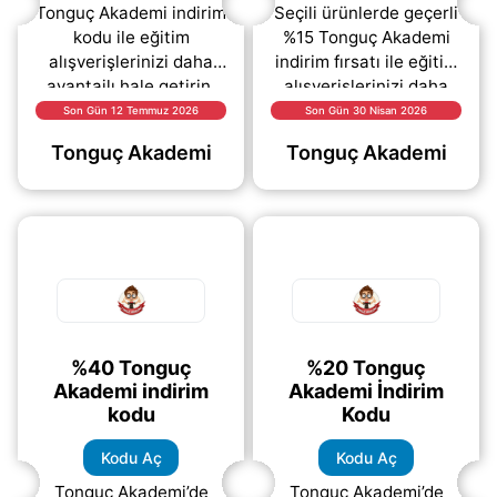
Tonguç Akademi indirim
Seçili ürünlerde geçerli
kodu ile eğitim
%15 Tonguç Akademi
alışverişlerinizi daha
indirim fırsatı ile eğitim
avantajlı hale getirin.
alışverişlerinizi daha
Kampanya kapsamında
avantajlı hale
Son Gün 12 Temmuz 2026
Son Gün 30 Nisan 2026
tüm dijital eğitim
getirebilirsiniz. Tonguç
Tonguç Akademi
Tonguç Akademi
paketlerinde ve seçili
Akademi internet
ürünlerde
(daha&helliip;)
(daha&helliip;)
%40 Tonguç
%20 Tonguç
Akademi indirim
Akademi İndirim
kodu
Kodu
Kodu Aç
Kodu Aç
Tonguç Akademi’de
Tonguç Akademi’de