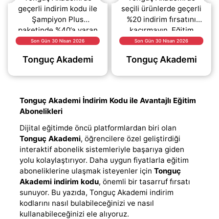
geçerli indirim kodu ile
seçili ürünlerde geçerli
Şampiyon Plus
%20 indirim fırsatını
paketinde %40’a varan
kaçırmayın. Eğitim
avantajlardan
materyalleri, soru
Son Gün 30 Nisan 2026
Son Gün 30 Nisan 2026
yararlanabilirsiniz.
bankaları ve farklı ders
Tonguç Akademi
Tonguç Akademi
Online eğitim
kaynaklarında geçerli
alışverişlerinizde
olan
(daha&helliip;)
bütçenizi
(daha&helliip;)
Tonguç Akademi İndirim Kodu ile Avantajlı Eğitim
Abonelikleri
Dijital eğitimde öncü platformlardan biri olan
Tonguç Akademi
, öğrencilere özel geliştirdiği
interaktif abonelik sistemleriyle başarıya giden
yolu kolaylaştırıyor. Daha uygun fiyatlarla eğitim
aboneliklerine ulaşmak isteyenler için
Tonguç
Akademi indirim kodu
, önemli bir tasarruf fırsatı
sunuyor. Bu yazıda, Tonguç Akademi indirim
kodlarını nasıl bulabileceğinizi ve nasıl
kullanabileceğinizi ele alıyoruz.