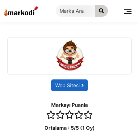
İçeriğe
geç
Web Sitesi
Markayı Puanla
1 stars
2 stars
3 stars
4 stars
5 stars
Ortalama :
5
/5 (
1
Oy)