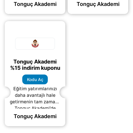
Tonguç Akademi
Tonguç Akademi
Tonguç Akademi
%15 indirim kuponu
Kodu Aç
Eğitim yatırımlarınızı
daha avantajlı hale
getirmenin tam zamanı!
Tonguç Akademi’de
mevcut indirimlere ek
Tonguç Akademi
olarak
%15 indirim
kuponu
sizi bekliyor.