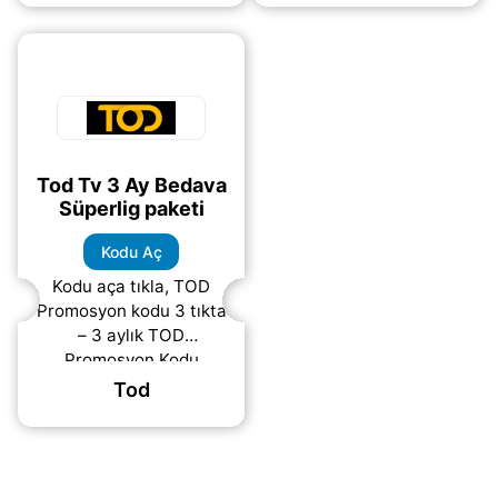
tarayıcınızda Yandex’i
Yandex arama
varsayılan arama
motorunu varsayılan
motoru
(daha&helliip;)
arama
(daha&helliip;)
Tod Tv 3 Ay Bedava
Süperlig paketi
Kodu Aç
Kodu aça tıkla, TOD
Promosyon kodu 3 tıkta
– 3 aylık TOD
Promosyon Kodu
Bilgisayar için:
Tod
Arama motorunuzu
Yandex yapıyorsunuz.
(Chrome ayarlarında →
“Arama
(daha&helliip;)