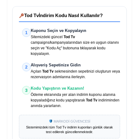
Tod Tv
İndirim Kodu Nasıl Kullanılır?
Kuponu Seçin ve Kopyalayın
1
Sitemizdeki güncel
Tod Tv
campaigns/kampanyalarından size en uygun olanını
seçin ve "Kodu Aç" butonuna tıklayarak kodu
kopyalayın.
Alışveriş Sepetinize Gidin
2
Açılan
Tod Tv
sekmesinden sepetinizi oluşturun veya
rezervasyon adımlarına ilerleyin.
Kodu Yapıştırın ve Kazanın!
3
Ödeme ekranında yer alan indirim kuponu alanına
kopyaladığınız kodu yapıştırarak
Tod Tv
indiriminden
anında yararlanın.
MARKODİ GÜVENCESİ
Sistemimizdeki tüm
Tod Tv
indirim kuponları günlük olarak
test edilerek güncellenmektedir.