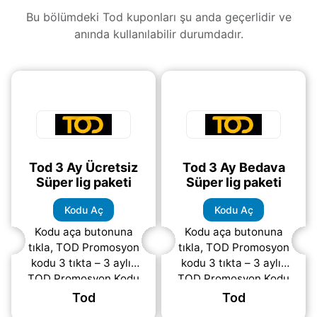
Bu bölümdeki Tod kuponları şu anda geçerlidir ve
anında kullanılabilir durumdadır.
Tod 3 Ay Ücretsiz
Tod 3 Ay Bedava
Süper lig paketi
Süper lig paketi
Kodu Aç
Kodu Aç
Kodu aça butonuna
Kodu aça butonuna
tıkla, TOD Promosyon
tıkla, TOD Promosyon
kodu 3 tıkta – 3 aylık
kodu 3 tıkta – 3 aylık
TOD Promosyon Kodu
TOD Promosyon Kodu
ios için:
Android için:
Tod
Tod
Safari veya Chrome
Android cihazlarda