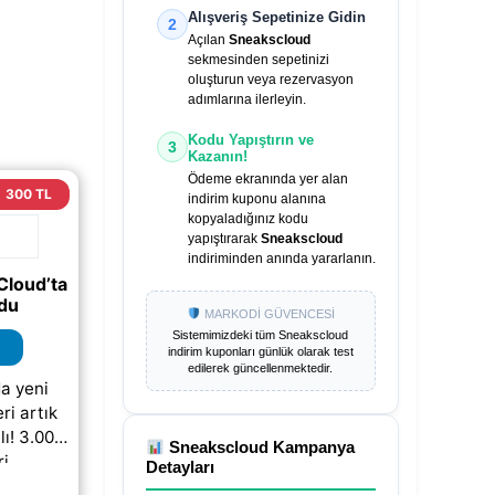
Alışveriş Sepetinize Gidin
2
Açılan
Sneakscloud
sekmesinden sepetinizi
oluşturun veya rezervasyon
adımlarına ilerleyin.
Kodu Yapıştırın ve
3
Kazanın!
Ödeme ekranında yer alan
300 TL
indirim kuponu alanına
kopyaladığınız kodu
yapıştırarak
Sneakscloud
indiriminden anında yararlanın.
Cloud’ta
odu
MARKODİ GÜVENCESİ
Sistemimizdeki tüm
Sneakscloud
indirim kuponları günlük olarak test
edilerek güncellenmektedir.
a yeni
ri artık
ı! 3.000
Sneakscloud
Kampanya
ri
Detayları
a 300 TL