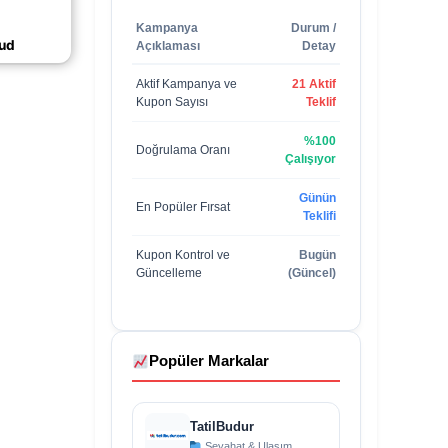
tarzınızı
Kampanya
Durum /
ünleri
ud
Açıklaması
Detay
p;)
Aktif Kampanya ve
21 Aktif
Kupon Sayısı
Teklif
%100
Doğrulama Oranı
Çalışıyor
Günün
En Popüler Fırsat
Teklifi
Kupon Kontrol ve
Bugün
Güncelleme
(Güncel)
Popüler Markalar
TatilBudur
Seyahat & Ulaşım