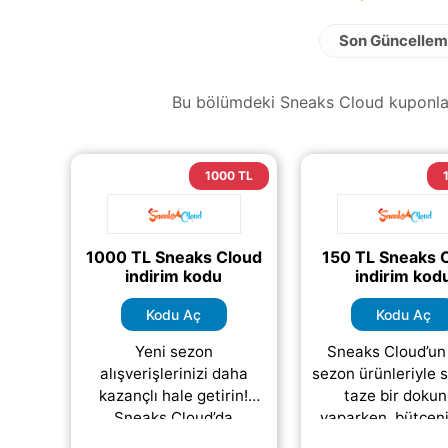
Son Güncellem
Bu bölümdeki Sneaks Cloud kuponları 
1000 TL
1000 TL Sneaks Cloud
150 TL Sneaks 
indirim kodu
indirim kod
Kodu Aç
Kodu Aç
Yeni sezon
Sneaks Cloud’un
alışverişlerinizi daha
sezon ürünleriyle s
kazançlı hale getirin!
taze bir doku
Sneaks Cloud’da
yaparken, bütçen
yapacağınız 10.000 TL ve
katkı sağlayın! S