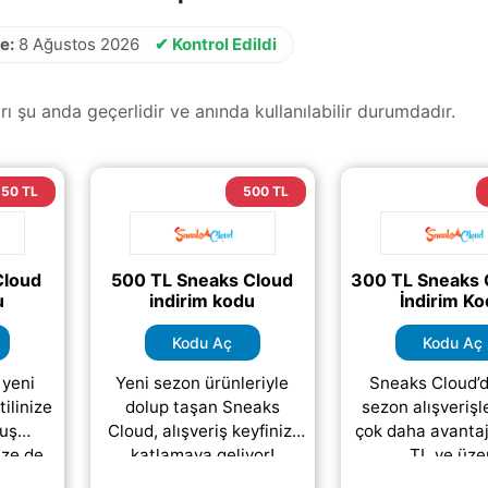
e:
8 Ağustos 2026
✔ Kontrol Edildi
şu anda geçerlidir ve anında kullanılabilir durumdadır.
150 TL
500 TL
Cloud
500 TL Sneaks Cloud
300 TL Sneaks 
u
indirim kodu
İndirim K
Kodu Aç
Kodu Aç
 yeni
Yeni sezon ürünleriyle
Sneaks Cloud’d
tilinize
dolup taşan Sneaks
sezon alışverişle
nuş
Cloud, alışveriş keyfinizi
çok daha avantajl
ize de
katlamaya geliyor!
TL ve üze
adece
Sadece 5.000 TL ve üzeri
harcamalarınızd