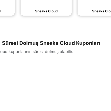
eri
harcamalarınızda geçerli
indirim kazanın, 
geçerli
olan 500 TL indirim
tamamlayan ür
d
Sneaks Cloud
Sneaks Clo
;)
(daha&helliip;)
(daha&hellii
 Süresi Dolmuş Sneaks Cloud Kuponları
ud kuponlarının süresi dolmuş olabilir.