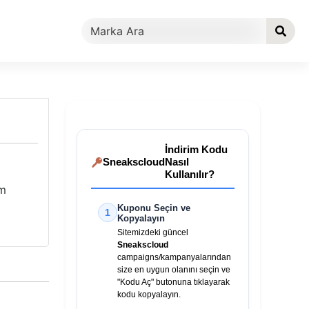
İndirim Kodu
Sneakscloud
Nasıl
Kullanılır?
im
Kuponu Seçin ve
1
Kopyalayın
Sitemizdeki güncel
Sneakscloud
campaigns/kampanyalarından
size en uygun olanını seçin ve
"Kodu Aç" butonuna tıklayarak
kodu kopyalayın.