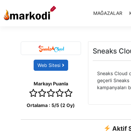
İçeriğe
geç
MAĞAZALAR
Sneaks Clo
Web Sitesi
Sneaks Cloud o
geçerli Sneaks
Markayı Puanla
kampanyaları b
1 stars
2 stars
3 stars
4 stars
5 stars
Ortalama :
5
/5 (
2
Oy)
Aktif 