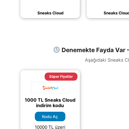
üzeri alışverişlerde tam
1.500 TL ve üz
1.000 TL indirim fırsatını
alışverişlerinizde 
Sneaks Cloud
Sneaks Clou
kaçırmayın.
(daha&helliip
(daha&helliip;)
Denemekte Fayda Var –
Aşağıdaki Sneaks Clo
Süper Fiyatlar
1000 TL Sneaks Cloud
indirim kodu
Kodu Aç
10000 TL üzeri