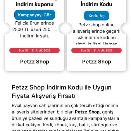
indirim kuponu
İndirim Kodu
Kampanyayı Gör
Kodu Aç
Felicia ürünlerinde
Petzzshop online
2500 TL üzeri 250 TL
alışverişlerinde geçerli
indiirm fırsatı.
%5 indirim kodunu
şimdi kullan! Hemen
“Kodu Aç” butonuna
Son Gün 31 Aralık 2025
Son Gün 31 Aralık 2025
tıklayarak indirim
Petzz Shop
Petzz Shop
kodunu öğren, sepetine
uygula ve
(daha&helliip;)
Petzz Shop İndirim Kodu ile Uygun
Fiyata Alışveriş Fırsatı
Evcil hayvan sahiplerinin en çok tercih ettiği online
alışveriş sitelerinden biri olan
Petzz Shop
, geniş
ürün yelpazesi ve sunduğu avantajlı kampanyalarla
dikkat çekiyor. Kedi, köpek, kuş, balık, sürüngen ve