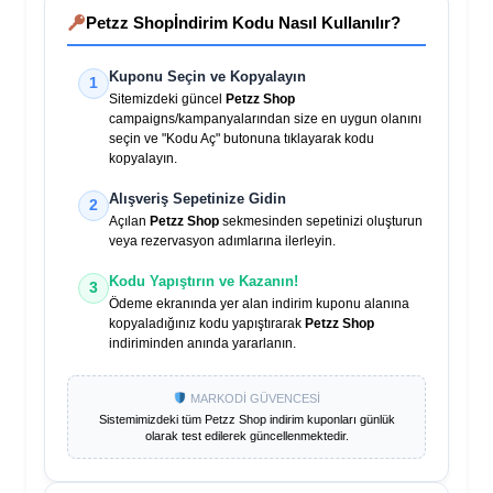
Petzz Shop
İndirim Kodu Nasıl Kullanılır?
Kuponu Seçin ve Kopyalayın
1
Sitemizdeki güncel
Petzz Shop
campaigns/kampanyalarından size en uygun olanını
seçin ve "Kodu Aç" butonuna tıklayarak kodu
kopyalayın.
Alışveriş Sepetinize Gidin
2
Açılan
Petzz Shop
sekmesinden sepetinizi oluşturun
veya rezervasyon adımlarına ilerleyin.
Kodu Yapıştırın ve Kazanın!
3
Ödeme ekranında yer alan indirim kuponu alanına
kopyaladığınız kodu yapıştırarak
Petzz Shop
indiriminden anında yararlanın.
MARKODİ GÜVENCESİ
Sistemimizdeki tüm
Petzz Shop
indirim kuponları günlük
olarak test edilerek güncellenmektedir.