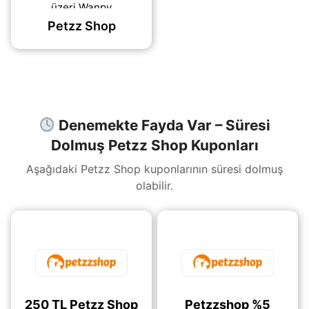
üzeri Wanpy
alışverişlerinizde
Petzz Shop
sepette 200 TL indirim
avantajı sunuluyor.
Ayrıca Royal
(daha&helliip;)
Denemekte Fayda Var – Süresi
Dolmuş Petzz Shop Kuponları
Aşağıdaki Petzz Shop kuponlarının süresi dolmuş
olabilir.
250 TL Petzz Shop
Petzzshop %5