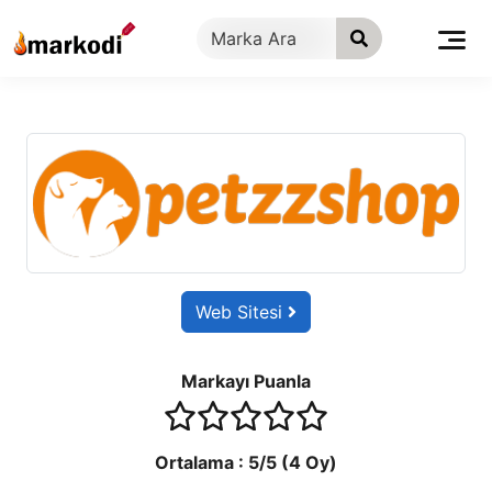
İçeriğe
geç
Web Sitesi
Markayı Puanla
1 stars
2 stars
3 stars
4 stars
5 stars
Ortalama :
5
/5 (
4
Oy)