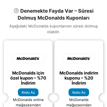
Denemekte Fayda Var – Süresi
Dolmuş McDonalds Kuponları
Aşağıdaki McDonalds kuponlarının süresi dolmuş
olabilir.
McDonalds için
McDonalds indirim
özel kupon – %70
kuponu – %20
İndirim
İndirim
Kodu Aç
Kodu Aç
McDonalds online
McDonalds
mağazasından
mağazasından