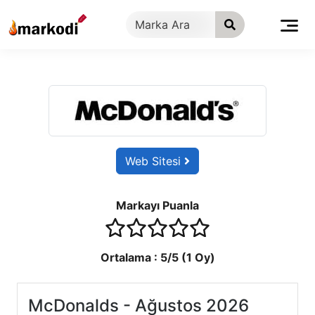
İçeriğe
geç
Web Sitesi
Markayı Puanla
1 stars
2 stars
3 stars
4 stars
5 stars
Ortalama :
5
/5 (
1
Oy)
McDonalds - Ağustos 2026