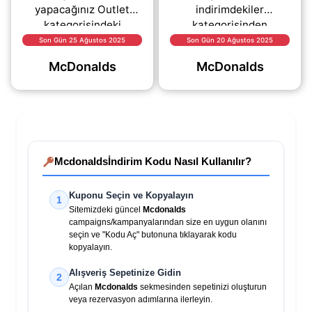
yapacağınız Outlet
indirimdekiler
kategorisindeki
kategorisinden
ürünlerde %70 varan
yapacağınız
Son Gün 25 Ağustos 2025
Son Gün 20 Ağustos 2025
indirim fırsatı sizi
alışverişlerde %20
McDonalds
McDonalds
bekliyor..
indirim sağlayan kupon
kodu.
Mcdonalds
İndirim Kodu Nasıl Kullanılır?
Kuponu Seçin ve Kopyalayın
1
Sitemizdeki güncel
Mcdonalds
campaigns/kampanyalarından size en uygun olanını
seçin ve "Kodu Aç" butonuna tıklayarak kodu
kopyalayın.
Alışveriş Sepetinize Gidin
2
Açılan
Mcdonalds
sekmesinden sepetinizi oluşturun
veya rezervasyon adımlarına ilerleyin.