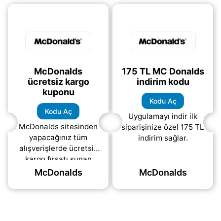
McDonalds
175 TL MC Donalds
ücretsiz kargo
indirim kodu
kuponu
Kodu Aç
Kodu Aç
Uygulamayı indir ilk
McDonalds sitesinden
siparişinize özel 175 TL
yapacağınız tüm
indirim sağlar.
alışverişlerde ücretsiz
kargo fırsatı sunan
kupon kodu.
McDonalds
McDonalds