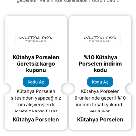
geçerlidir ve anında kullanılabilir durumdadır.
Kütahya Porselen
%10 Kütahya
ücretsiz kargo
Porselen indirim
kuponu
kodu
Kodu Aç
Kodu Aç
Kütahya Porselen
Kütahya Porselen
sitesinden yapacağınız
ürünlerinde geçerli %10
tüm alışverişlerde
indirim fırsatı yukarıda
ücretsiz kargo fırsatı
yer alıyor.
sunan kupon kodu.
Kampanyadan
Kütahya Porselen
Kütahya Porselen
yararlanmak için hemen
“kodu aç” bağlantısına