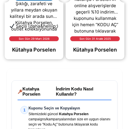
Şıklığı, zarafeti ve
online alışverişlerde
yıllara meydan okuyan
geçerli %10 indirim
kaliteyi bir arada sunan
kuponunu kullanmak
Kütahya Porselen,
için hemen “KODU AÇ”
Seçili
(daha&helliip;)
outlet koleksiyonunda
butonuna tıklayarak
kaçırılmayacak fırsatlar
kupon kodunu
Son Gün 29 Mart 2026
Son Gün 31 Aralık 2025
sunuyor!
görüntüleyebilirsiniz.
Kütahya Porselen
Kütahya Porselen
(daha&helliip;)
Kutahya
İndirim Kodu Nasıl
Porselen
Kullanılır?
Kuponu Seçin ve Kopyalayın
1
Sitemizdeki güncel
Kutahya Porselen
campaigns/kampanyalarından size en uygun olanını
seçin ve "Kodu Aç" butonuna tıklayarak kodu