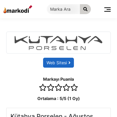
İçeriğe
geç
Web Sitesi
Markayı Puanla
1 stars
2 stars
3 stars
4 stars
5 stars
Ortalama :
5
/5 (
1
Oy)
Kütahya Porselen - Ağustos