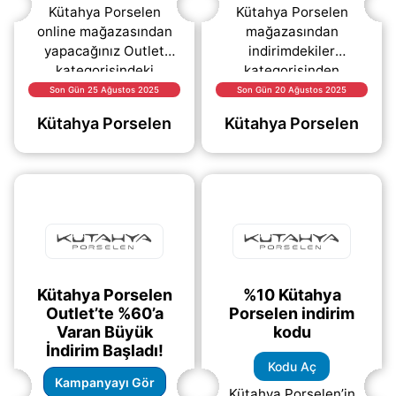
Kütahya Porselen
Kütahya Porselen
online mağazasından
mağazasından
yapacağınız Outlet
indirimdekiler
kategorisindeki
kategorisinden
ürünlerde %70 varan
yapacağınız
Son Gün 25 Ağustos 2025
Son Gün 20 Ağustos 2025
indirim fırsatı sizi
alışverişlerde %20
Kütahya Porselen
Kütahya Porselen
bekliyor..
indirim sağlayan kupon
kodu.
Kütahya Porselen
%10 Kütahya
Outlet’te %60’a
Porselen indirim
Varan Büyük
kodu
İndirim Başladı!
Kodu Aç
Kampanyayı Gör
Kütahya Porselen’in