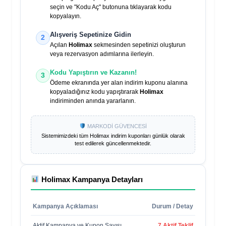
seçin ve "Kodu Aç" butonuna tıklayarak kodu
kopyalayın.
Alışveriş Sepetinize Gidin
2
Açılan
Holimax
sekmesinden sepetinizi oluşturun
veya rezervasyon adımlarına ilerleyin.
Kodu Yapıştırın ve Kazanın!
3
Ödeme ekranında yer alan indirim kuponu alanına
kopyaladığınız kodu yapıştırarak
Holimax
indiriminden anında yararlanın.
MARKODİ GÜVENCESİ
Sistemimizdeki tüm
Holimax
indirim kuponları günlük olarak
test edilerek güncellenmektedir.
Holimax
Kampanya Detayları
Kampanya Açıklaması
Durum / Detay
Aktif Kampanya ve Kupon Sayısı
7 Aktif Teklif