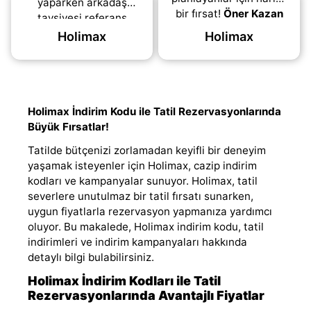
yaparken arkadaş
bir fırsat!
Öner Kazan
tavsiyesi referans
Sistemi
ile her
kodunu kullanarak
Holimax
Holimax
arkadaşınızı davet
harika bir avantaj elde
ettiğinizde, onların
edin!
HoliPara
ile seçili
yapacağı ilk
otellerde
rezervasyonlarında
(daha&helliip;)
(daha&helliip;)
Holimax İndirim Kodu ile Tatil Rezervasyonlarında
Büyük Fırsatlar!
Tatilde bütçenizi zorlamadan keyifli bir deneyim
yaşamak isteyenler için Holimax, cazip indirim
kodları ve kampanyalar sunuyor. Holimax, tatil
severlere unutulmaz bir tatil fırsatı sunarken,
uygun fiyatlarla rezervasyon yapmanıza yardımcı
oluyor. Bu makalede, Holimax indirim kodu, tatil
indirimleri ve indirim kampanyaları hakkında
detaylı bilgi bulabilirsiniz.
Holimax İndirim Kodları ile Tatil
Rezervasyonlarında Avantajlı Fiyatlar