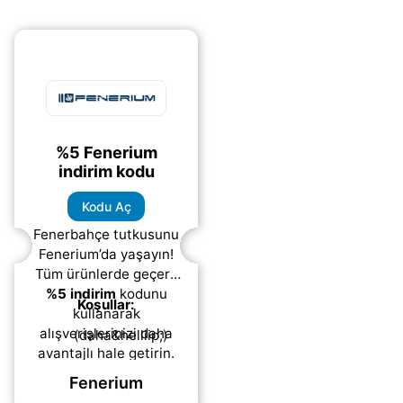
%5 Fenerium
indirim kodu
Kodu Aç
Fenerbahçe tutkusunu
Fenerium’da yaşayın!
Tüm ürünlerde geçerli
%5 indirim
kodunu
Koşullar:
kullanarak
alışverişlerinizi daha
(daha&helliip;)
avantajlı hale getirin.
Fenerium