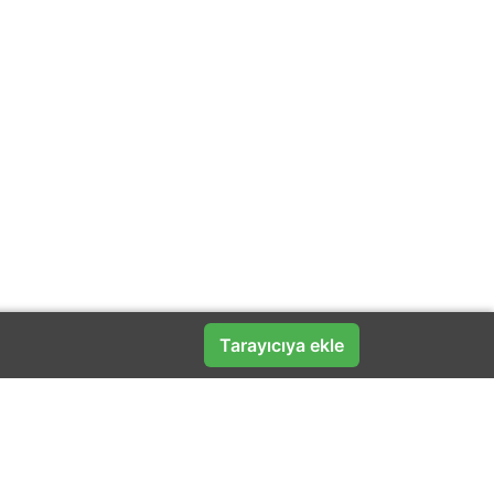
Tarayıcıya ekle
Popüler Markalar
Amazon
(60)
Avva
Altınyıldız
(25)
Avansas
(20)