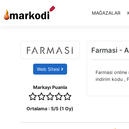
İçeriğe
geç
MAĞAZALAR
Farmasi - 
Web Sitesi
Farmasi online
indirim kodu , 
Markayı Puanla
1 stars
2 stars
3 stars
4 stars
5 stars
Ortalama :
5
/5 (
1
Oy)