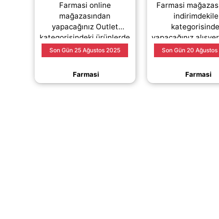
Farmasi online
Farmasi mağazas
mağazasından
indirimdekile
yapacağınız Outlet
kategorisind
kategorisindeki ürünlerde
yapacağınız alışver
%70 varan indirim fırsatı
%20 indirim sağ
Son Gün 25 Ağustos 2025
Son Gün 20 Ağustos
sizi bekliyor..
kupon kodu.
Farmasi
Farmasi