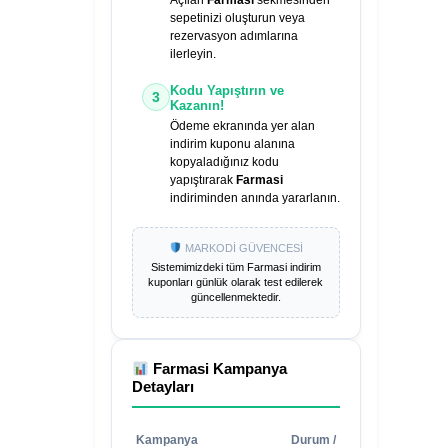
Açılan
Farmasi
sekmesinden
sepetinizi oluşturun veya
rezervasyon adımlarına
ilerleyin.
Kodu Yapıştırın ve
3
Kazanın!
Ödeme ekranında yer alan
indirim kuponu alanına
kopyaladığınız kodu
yapıştırarak
Farmasi
indiriminden anında yararlanın.
MARKODİ GÜVENCESİ
Sistemimizdeki tüm
Farmasi
indirim
kuponları günlük olarak test edilerek
güncellenmektedir.
Farmasi
Kampanya
Detayları
Kampanya
Durum /