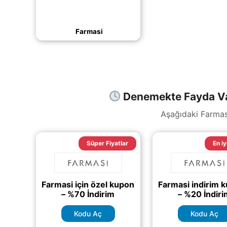
kodu.
Farmasi
Denemekte Fayda Var
Aşağıdaki Farmasi
Süper Fiyatlar
En iy
Farmasi için özel kupon
Farmasi indirim 
– %70 İndirim
– %20 İndir
Kodu Aç
Kodu Aç