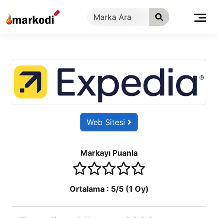
İçeriğe
geç
Web Sitesi
Markayı Puanla
1 stars
2 stars
3 stars
4 stars
5 stars
Ortalama :
5
/5 (
1
Oy)