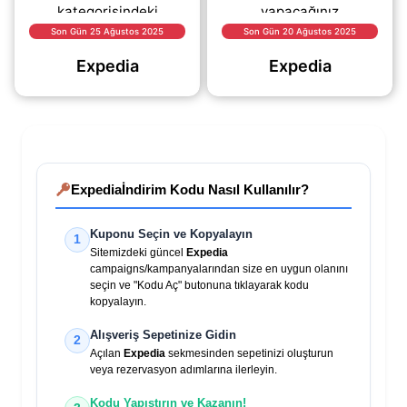
kategorisindeki
yapacağınız
ürünlerde %70 varan
alışverişlerde %20
Son Gün 25 Ağustos 2025
Son Gün 20 Ağustos 2025
indirim fırsatı sizi
indirim sağlayan kupon
Expedia
Expedia
bekliyor..
kodu.
Expedia
İndirim Kodu Nasıl Kullanılır?
Kuponu Seçin ve Kopyalayın
1
Sitemizdeki güncel
Expedia
campaigns/kampanyalarından size en uygun olanını
seçin ve "Kodu Aç" butonuna tıklayarak kodu
kopyalayın.
Alışveriş Sepetinize Gidin
2
Açılan
Expedia
sekmesinden sepetinizi oluşturun
veya rezervasyon adımlarına ilerleyin.
Kodu Yapıştırın ve Kazanın!