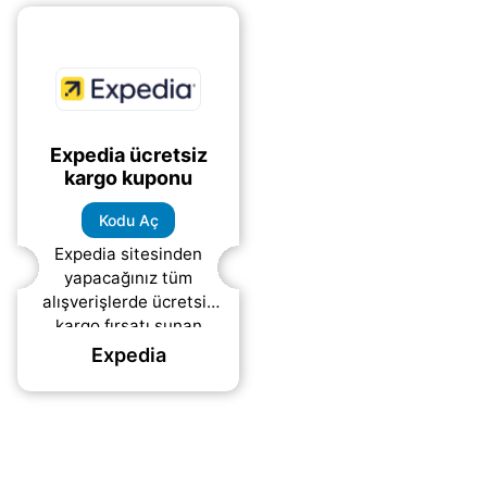
Expedia ücretsiz
kargo kuponu
Kodu Aç
Expedia sitesinden
yapacağınız tüm
alışverişlerde ücretsiz
kargo fırsatı sunan
kupon kodu.
Expedia