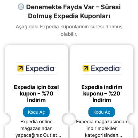
Denemekte Fayda Var – Süresi
Dolmuş Expedia Kuponları
Aşağıdaki Expedia kuponlarının süresi dolmuş
olabilir.
Expedia için özel
Expedia indirim
kupon – %70
kuponu – %20
İndirim
İndirim
Kodu Aç
Kodu Aç
Expedia online
Expedia mağazasından
mağazasından
indirimdekiler
yapacağınız Outlet
kategorisinden