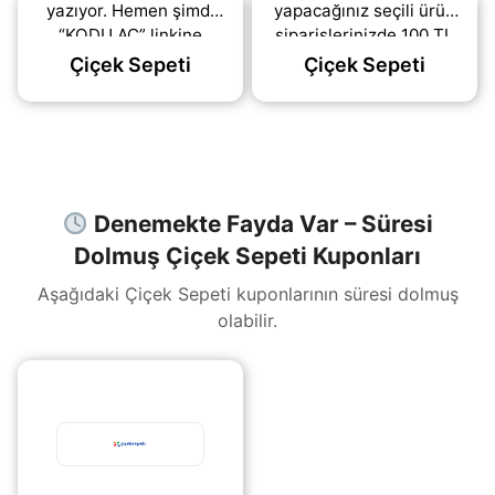
yazıyor. Hemen şimdi
yapacağınız seçili ürün
“KODU AÇ” linkine
siparişlerinizde 100 TL
tıklayarak kodu alıp
indirim fırsatını
Çiçek Sepeti
Çiçek Sepeti
ödemenizde ücretsiz
kaçırmayın! Hemen
olarak kullanabilirsiniz.
şimdi “KODU AÇ” linkine
Çiçeksepeti
tıklayarak
(daha&helliip;)
(daha&helliip;)
Denemekte Fayda Var – Süresi
Dolmuş Çiçek Sepeti Kuponları
Aşağıdaki Çiçek Sepeti kuponlarının süresi dolmuş
olabilir.