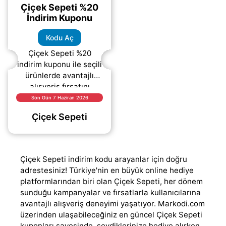
Çiçek Sepeti %20
İndirim Kuponu
Kodu Aç
Çiçek Sepeti %20
indirim kuponu ile seçili
ürünlerde avantajlı
alışveriş fırsatını
kaçırmayın. Yukarıda
Son Gün 7 Haziran 2026
yer alan kampanyadan
Çiçek Sepeti
yararlanmak için “KODU
AÇ”
(daha&helliip;)
Çiçek Sepeti indirim kodu arayanlar için doğru
adrestesiniz! Türkiye'nin en büyük online hediye
platformlarından biri olan Çiçek Sepeti, her dönem
sunduğu kampanyalar ve fırsatlarla kullanıcılarına
avantajlı alışveriş deneyimi yaşatıyor. Markodi.com
üzerinden ulaşabileceğiniz en güncel Çiçek Sepeti
kuponları sayesinde, sevdiklerinize hediye alırken