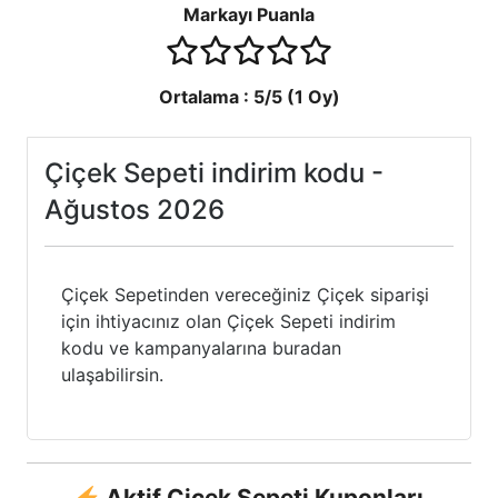
Markayı Puanla
1 stars
2 stars
3 stars
4 stars
5 stars
Ortalama :
5
/5 (
1
Oy)
Çiçek Sepeti indirim kodu -
Ağustos 2026
Çiçek Sepetinden vereceğiniz Çiçek siparişi
için ihtiyacınız olan Çiçek Sepeti indirim
kodu ve kampanyalarına buradan
ulaşabilirsin.
Aktif Çiçek Sepeti Kuponları