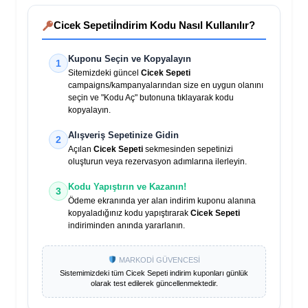
Cicek Sepeti
İndirim Kodu Nasıl Kullanılır?
Kuponu Seçin ve Kopyalayın
1
Sitemizdeki güncel
Cicek Sepeti
campaigns/kampanyalarından size en uygun olanını
seçin ve "Kodu Aç" butonuna tıklayarak kodu
kopyalayın.
Alışveriş Sepetinize Gidin
2
Açılan
Cicek Sepeti
sekmesinden sepetinizi
oluşturun veya rezervasyon adımlarına ilerleyin.
Kodu Yapıştırın ve Kazanın!
3
Ödeme ekranında yer alan indirim kuponu alanına
kopyaladığınız kodu yapıştırarak
Cicek Sepeti
indiriminden anında yararlanın.
MARKODİ GÜVENCESİ
Sistemimizdeki tüm
Cicek Sepeti
indirim kuponları günlük
olarak test edilerek güncellenmektedir.