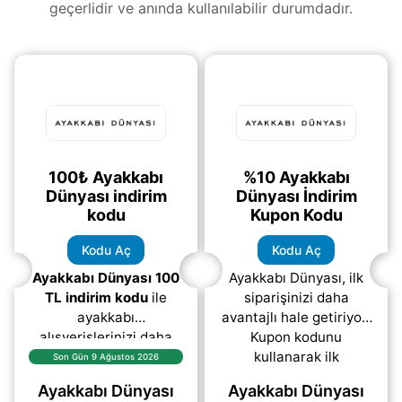
geçerlidir ve anında kullanılabilir durumdadır.
100₺ Ayakkabı
%10 Ayakkabı
Dünyası indirim
Dünyası İndirim
kodu
Kupon Kodu
Kodu Aç
Kodu Aç
Ayakkabı Dünyası 100
Ayakkabı Dünyası, ilk
TL indirim kodu
ile
siparişinizi daha
ayakkabı
avantajlı hale getiriyor!
alışverişlerinizi daha
Kupon kodunu
avantajlı hale getirin!
kullanarak ilk
Son Gün 9 Ağustos 2026
Yukarıda bulunan
alışverişinizde %10
Ayakkabı Dünyası
Ayakkabı Dünyası
“KUPONU GÖSTER”
indirim kazanın.