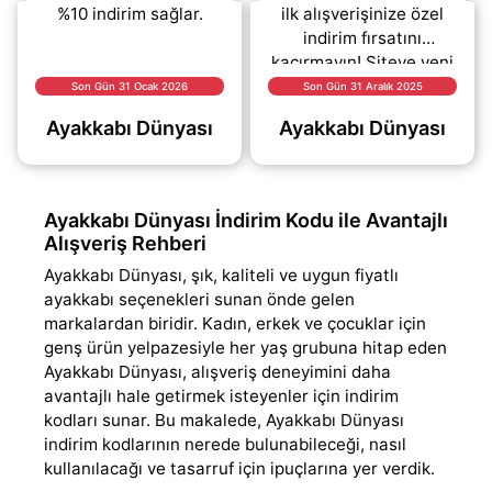
%10 indirim sağlar.
ilk alışverişinize özel
indirim fırsatını
kaçırmayın! Siteye yeni
kayıt olan kullanıcılar,
Son Gün 31 Ocak 2026
Son Gün 31 Aralık 2025
ilk alışverişlerinde
Ayakkabı Dünyası
Ayakkabı Dünyası
geçerli %10 indirim
(daha&helliip;)
Ayakkabı Dünyası İndirim Kodu ile Avantajlı
Alışveriş Rehberi
Ayakkabı Dünyası, şık, kaliteli ve uygun fiyatlı
ayakkabı seçenekleri sunan önde gelen
markalardan biridir. Kadın, erkek ve çocuklar için
genş ürün yelpazesiyle her yaş grubuna hitap eden
Ayakkabı Dünyası, alışveriş deneyimini daha
avantajlı hale getirmek isteyenler için indirim
kodları sunar. Bu makalede, Ayakkabı Dünyası
indirim kodlarının nerede bulunabileceği, nasıl
kullanılacağı ve tasarruf için ipuçlarına yer verdik.