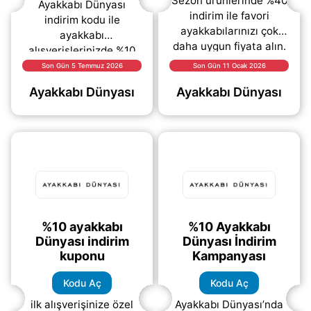
Sezon ürünlerinde %40
Ayakkabı Dünyası
indirim ile favori
indirim kodu ile
ayakkabılarınızı çok
ayakkabı
daha uygun fiyata alın.
alışverişlerinizde %10
Hem kendinize hem
kazanım fırsatından
Son Gün 5 Temmuz 2026
Son Gün 11 Ocak 2026
sevdiklerinize yılbaşı
yararlanabilirsiniz.
Ayakkabı Dünyası
Ayakkabı Dünyası
hediyesi için mükemmel
Kampanyadan
(daha&helliip;)
faydalanmak için kodu
açarak siparişiniz
(daha&helliip;)
%10 ayakkabı
%10 Ayakkabı
Dünyası indirim
Dünyası İndirim
kuponu
Kampanyası
Kodu Aç
Kodu Aç
ilk alışverişinize özel
Ayakkabı Dünyası’nda