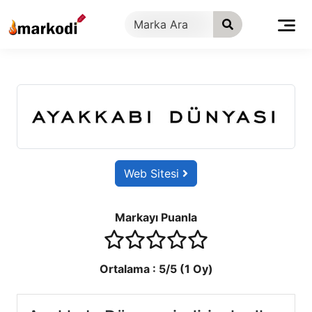
İçeriğe
geç
Web Sitesi
Markayı Puanla
1 stars
2 stars
3 stars
4 stars
5 stars
Ortalama :
5
/5 (
1
Oy)