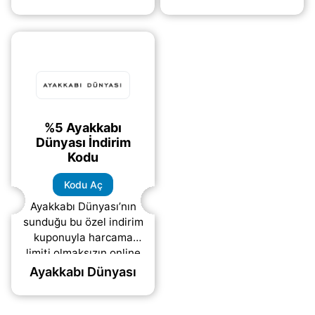
butonuna tıklayarak
Siparişinizi
indirim
(daha&helliip;)
tamamlamadan
(daha&helliip;)
%5 Ayakkabı
Dünyası İndirim
Kodu
Kodu Aç
Ayakkabı Dünyası’nın
sunduğu bu özel indirim
kuponuyla harcama
limiti olmaksızın online
alışverişlerinizde ekstra
Ayakkabı Dünyası
%5 tasarruf
sağlayabilirsiniz.
Kodunuzu