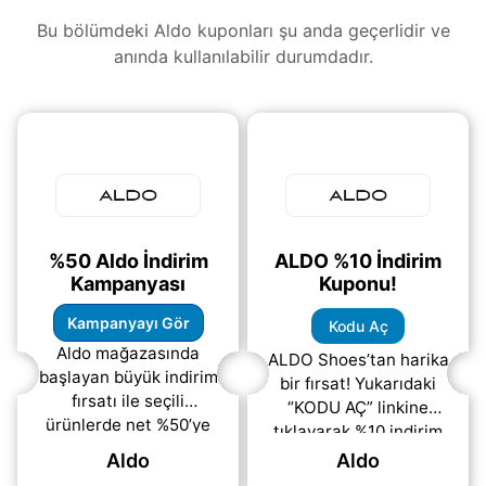
Bu bölümdeki Aldo kuponları şu anda geçerlidir ve
anında kullanılabilir durumdadır.
%50 Aldo İndirim
ALDO %10 İndirim
Kampanyası
Kuponu!
Kampanyayı Gör
Kodu Aç
Aldo mağazasında
ALDO Shoes’tan harika
başlayan büyük indirim
bir fırsat! Yukarıdaki
fırsatı ile seçili
“KODU AÇ” linkine
ürünlerde net %50’ye
tıklayarak %10 indirim
varan tasarruf
kuponunuzu alabilir ve
Aldo
Aldo
sağlayabilirsiniz.
ödemenizde ücretsiz