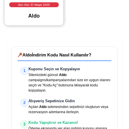
keyfini ikiye katlayın.
Son Gün 31 Mayıs 2025
Online alışverişlerde
Aldo
geçerli bu özel
kampanya ile
(daha&helliip;)
Aldo
İndirim Kodu Nasıl Kullanılır?
Kuponu Seçin ve Kopyalayın
1
Sitemizdeki güncel
Aldo
campaigns/kampanyalarından size en uygun olanını
seçin ve "Kodu Aç" butonuna tıklayarak kodu
kopyalayın.
Alışveriş Sepetinize Gidin
2
Açılan
Aldo
sekmesinden sepetinizi oluşturun veya
rezervasyon adımlarına ilerleyin.
Kodu Yapıştırın ve Kazanın!
3
Ödeme ekranında yer alan indirim kuponu alanına