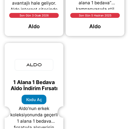
alana 1 bedava”
avantajlı hale geliyor.
kampanyasıyla stil
Aldo internet sitesinde
sahibi adımlar şimdi
geçerli olan bu
Son Gün 3 Ocak 2026
Son Gün 5 Haziran 2025
daha avantajlı! Aldo’nun
kampanya kapsamında,
Aldo
Aldo
internet sitesinde
çanta kategorisindeki
başlatılan
(daha&helliip;)
(daha&helliip;)
1 Alana 1 Bedava
Aldo İndirim Fırsatı
Kodu Aç
Aldo’nun erkek
koleksiyonunda geçerli
1 alana 1 bedava
fırsatıyla alışverişin