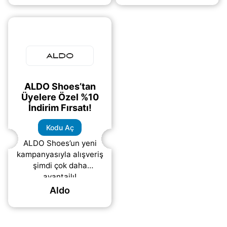
Kampanyanın tüm
olarak kullanabilirsiniz.
detaylarına ulaşmak
(daha&helliip;)
için
(daha&helliip;)
ALDO Shoes’tan
Üyelere Özel %10
İndirim Fırsatı!
Kodu Aç
ALDO Shoes’un yeni
kampanyasıyla alışveriş
şimdi çok daha
avantajlı!
www.aldoshoes.com.tr’
Aldo
ye ücretsiz üye olan
herkes anında %10
indirim kuponu